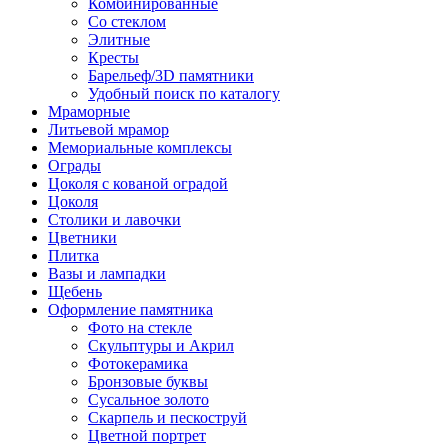
Комбинированные
Со стеклом
Элитные
Кресты
Барельеф/3D памятники
Удобный поиск по каталогу
Мраморные
Литьевой мрамор
Мемориальные комплексы
Ограды
Цоколя с кованой оградой
Цоколя
Столики и лавочки
Цветники
Плитка
Вазы и лампадки
Щебень
Оформление памятника
Фото на стекле
Скульптуры и Акрил
Фотокерамика
Бронзовые буквы
Сусальное золото
Скарпель и пескоструй
Цветной портрет