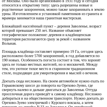
от Москвы. Оно было организовано в 1931 году и сегодня
относится к открытому типу: здесь разрешены новые и
родственные захоронения, можно также захоранивать в землю
урны. Изготовлением и установкой памятников из гранита и
мрамора занимается наша гранитная мастерская.
Ближайший населённый пункт – деревня Заволенье, возраст
которой превышает 250 лет. Название объясняет
географическое положение: деревня и кладбищенская
территория располагаются сразу за рекой с названием
Вольная.
Площадь кладбища составляет примерно 19 Га, сегодня здесь
расположено более 5700 захоронений, в год добавляется по
190 новых. Особенность погоста состоит в том, что хоронят
здесь не только местных жителей, но и москвичей. Между
тем, это уютное тихое место в старинном традиционном
стиле, подходящее для умиротворения и мыслей о вечном.
Доехать сюда несложно. На своем автомобиле нужно ехать по
Горьковскому шоссе до поворота на Орехово-Зуево, где
свернуть налево и дальше двигаться до Заволенья. Оттуда
проселочная дорога приведёт к самому кладбищу. Несложно
добираться и на общественном транспорте. Нужно доехать до
Орехово-Зуево электричкой с Курского вокзала, а затем
пересесть на автобус №33 до Заволенья. От автобусной