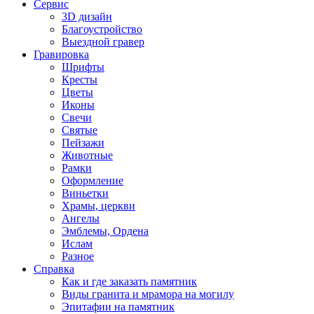
Сервис
3D дизайн
Благоустройство
Выездной гравер
Гравировка
Шрифты
Кресты
Цветы
Иконы
Свечи
Святые
Пейзажи
Животные
Рамки
Оформление
Виньетки
Храмы, церкви
Ангелы
Эмблемы, Ордена
Ислам
Разное
Справка
Как и где заказать памятник
Виды гранита и мрамора на могилу
Эпитафии на памятник