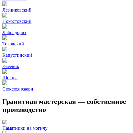
Лезниковский
Покостовский
Лабрадорит
Токовский
Капустинский
Змеевик
Шокша
Сюксюянсаари
Гранитная мастерская — собственное
производство
Памятники на могилу