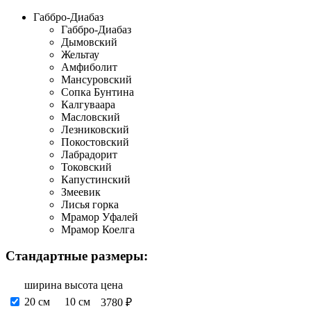
Габбро-Диабаз
Габбро-Диабаз
Дымовский
Жельтау
Амфиболит
Мансуровский
Сопка Бунтина
Калгуваара
Масловский
Лезниковский
Покостовский
Лабрадорит
Токовский
Капустинский
Змеевик
Лисья горка
Мрамор Уфалей
Мрамор Коелга
Стандартные размеры:
ширина
высота
цена
20 см
10 см
3780 ₽