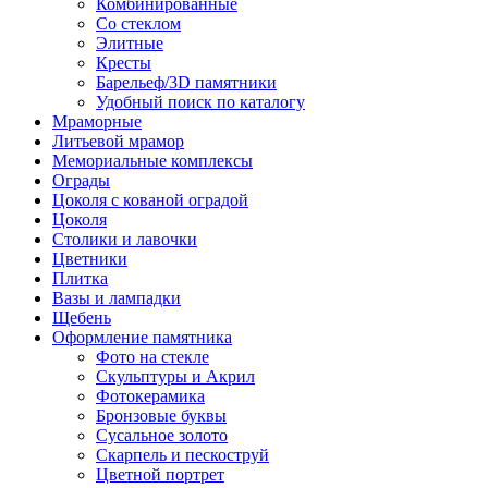
Комбинированные
Со стеклом
Элитные
Кресты
Барельеф/3D памятники
Удобный поиск по каталогу
Мраморные
Литьевой мрамор
Мемориальные комплексы
Ограды
Цоколя с кованой оградой
Цоколя
Столики и лавочки
Цветники
Плитка
Вазы и лампадки
Щебень
Оформление памятника
Фото на стекле
Скульптуры и Акрил
Фотокерамика
Бронзовые буквы
Сусальное золото
Скарпель и пескоструй
Цветной портрет