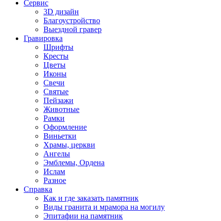
Сервис
3D дизайн
Благоустройство
Выездной гравер
Гравировка
Шрифты
Кресты
Цветы
Иконы
Свечи
Святые
Пейзажи
Животные
Рамки
Оформление
Виньетки
Храмы, церкви
Ангелы
Эмблемы, Ордена
Ислам
Разное
Справка
Как и где заказать памятник
Виды гранита и мрамора на могилу
Эпитафии на памятник