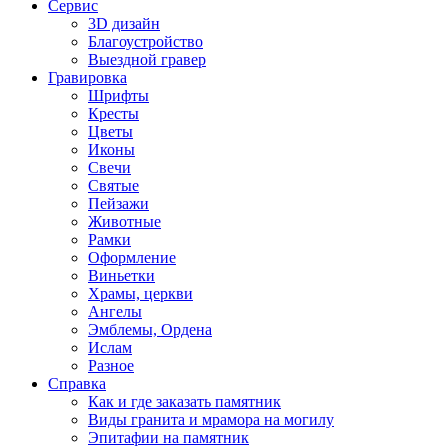
Сервис
3D дизайн
Благоустройство
Выездной гравер
Гравировка
Шрифты
Кресты
Цветы
Иконы
Свечи
Святые
Пейзажи
Животные
Рамки
Оформление
Виньетки
Храмы, церкви
Ангелы
Эмблемы, Ордена
Ислам
Разное
Справка
Как и где заказать памятник
Виды гранита и мрамора на могилу
Эпитафии на памятник