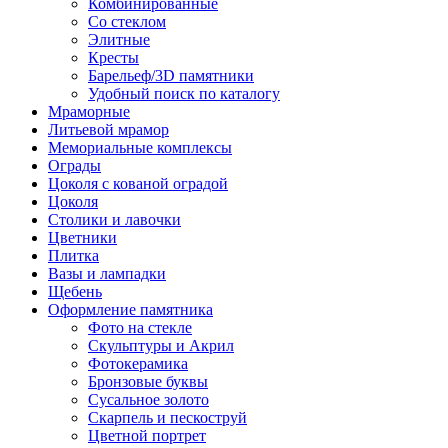
Комбинированные
Со стеклом
Элитные
Кресты
Барельеф/3D памятники
Удобный поиск по каталогу
Мраморные
Литьевой мрамор
Мемориальные комплексы
Ограды
Цоколя с кованой оградой
Цоколя
Столики и лавочки
Цветники
Плитка
Вазы и лампадки
Щебень
Оформление памятника
Фото на стекле
Скульптуры и Акрил
Фотокерамика
Бронзовые буквы
Сусальное золото
Скарпель и пескоструй
Цветной портрет