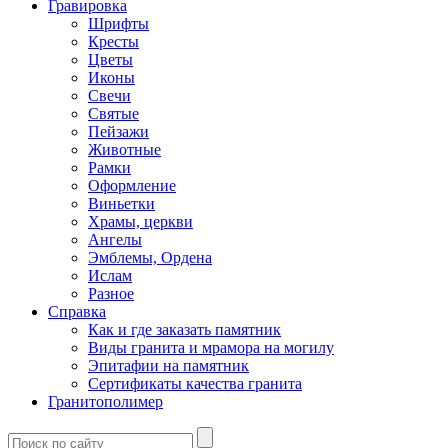
Гравировка
Шрифты
Кресты
Цветы
Иконы
Свечи
Святые
Пейзажи
Животные
Рамки
Оформление
Виньетки
Храмы, церкви
Ангелы
Эмблемы, Ордена
Ислам
Разное
Справка
Как и где заказать памятник
Виды гранита и мрамора на могилу
Эпитафии на памятник
Сертификаты качества гранита
Гранитополимер