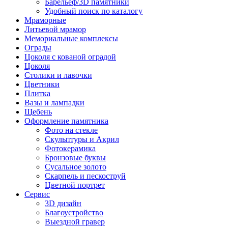
Барельеф/3D памятники
Удобный поиск по каталогу
Мраморные
Литьевой мрамор
Мемориальные комплексы
Ограды
Цоколя с кованой оградой
Цоколя
Столики и лавочки
Цветники
Плитка
Вазы и лампадки
Щебень
Оформление памятника
Фото на стекле
Скульптуры и Акрил
Фотокерамика
Бронзовые буквы
Сусальное золото
Скарпель и пескоструй
Цветной портрет
Сервис
3D дизайн
Благоустройство
Выездной гравер