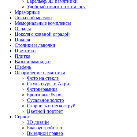
Барельеф/3D памятники
Удобный поиск по каталогу
Мраморные
Литьевой мрамор
Мемориальные комплексы
Ограды
Цоколя с кованой оградой
Цоколя
Столики и лавочки
Цветники
Плитка
Вазы и лампадки
Щебень
Оформление памятника
Фото на стекле
Скульптуры и Акрил
Фотокерамика
Бронзовые буквы
Сусальное золото
Скарпель и пескоструй
Цветной портрет
Сервис
3D дизайн
Благоустройство
Выездной гравер