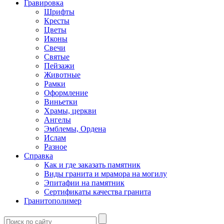
Гравировка
Шрифты
Кресты
Цветы
Иконы
Свечи
Святые
Пейзажи
Животные
Рамки
Оформление
Виньетки
Храмы, церкви
Ангелы
Эмблемы, Ордена
Ислам
Разное
Справка
Как и где заказать памятник
Виды гранита и мрамора на могилу
Эпитафии на памятник
Сертификаты качества гранита
Гранитополимер