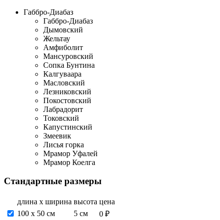
Габбро-Диабаз
Габбро-Диабаз
Дымовский
Жельтау
Амфиболит
Мансуровский
Сопка Бунтина
Калгуваара
Масловский
Лезниковский
Покостовский
Лабрадорит
Токовский
Капустинский
Змеевик
Лисья горка
Мрамор Уфалей
Мрамор Коелга
Стандартные размеры
длина х ширина
высота
цена
100 х 50 см
5 см
0 ₽