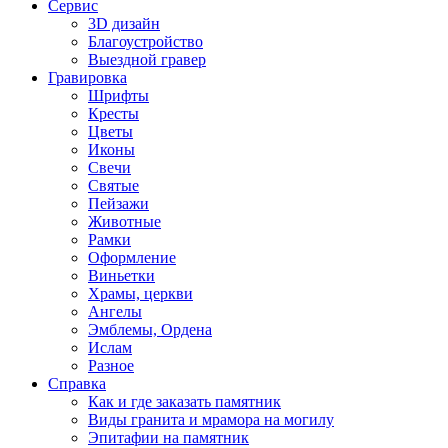
Сервис
3D дизайн
Благоустройство
Выездной гравер
Гравировка
Шрифты
Кресты
Цветы
Иконы
Свечи
Святые
Пейзажи
Животные
Рамки
Оформление
Виньетки
Храмы, церкви
Ангелы
Эмблемы, Ордена
Ислам
Разное
Справка
Как и где заказать памятник
Виды гранита и мрамора на могилу
Эпитафии на памятник