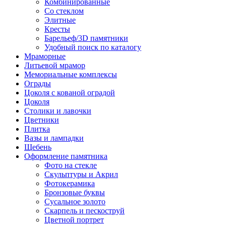
Комбинированные
Со стеклом
Элитные
Кресты
Барельеф/3D памятники
Удобный поиск по каталогу
Мраморные
Литьевой мрамор
Мемориальные комплексы
Ограды
Цоколя с кованой оградой
Цоколя
Столики и лавочки
Цветники
Плитка
Вазы и лампадки
Щебень
Оформление памятника
Фото на стекле
Скульптуры и Акрил
Фотокерамика
Бронзовые буквы
Сусальное золото
Скарпель и пескоструй
Цветной портрет