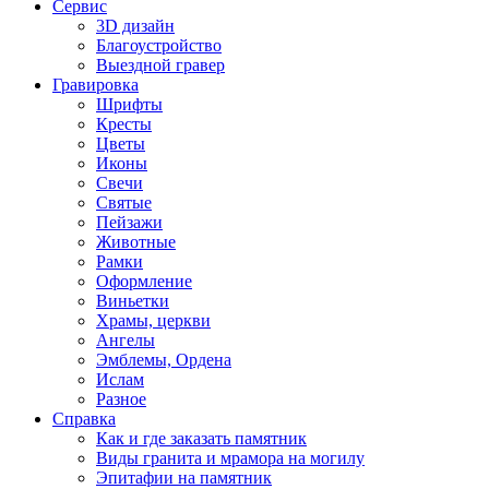
Сервис
3D дизайн
Благоустройство
Выездной гравер
Гравировка
Шрифты
Кресты
Цветы
Иконы
Свечи
Святые
Пейзажи
Животные
Рамки
Оформление
Виньетки
Храмы, церкви
Ангелы
Эмблемы, Ордена
Ислам
Разное
Справка
Как и где заказать памятник
Виды гранита и мрамора на могилу
Эпитафии на памятник