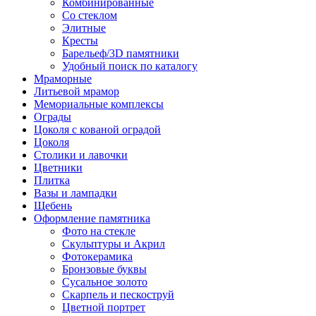
Комбинированные
Со стеклом
Элитные
Кресты
Барельеф/3D памятники
Удобный поиск по каталогу
Мраморные
Литьевой мрамор
Мемориальные комплексы
Ограды
Цоколя с кованой оградой
Цоколя
Столики и лавочки
Цветники
Плитка
Вазы и лампадки
Щебень
Оформление памятника
Фото на стекле
Скульптуры и Акрил
Фотокерамика
Бронзовые буквы
Сусальное золото
Скарпель и пескоструй
Цветной портрет