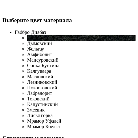
Выберите цвет материала
Габбро-Диабаз
Габбро-Диабаз
Дымовский
Жельтау
Амфиболит
Мансуровский
Сопка Бунтина
Калгуваара
Масловский
Лезниковский
Покостовский
Лабрадорит
Токовский
Капустинский
Змеевик
Лисья горка
Мрамор Уфалей
Мрамор Коелга