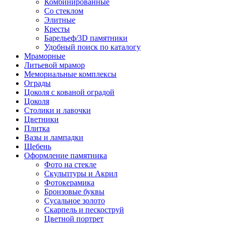
Комбинированные
Со стеклом
Элитные
Кресты
Барельеф/3D памятники
Удобный поиск по каталогу
Мраморные
Литьевой мрамор
Мемориальные комплексы
Ограды
Цоколя с кованой оградой
Цоколя
Столики и лавочки
Цветники
Плитка
Вазы и лампадки
Щебень
Оформление памятника
Фото на стекле
Скульптуры и Акрил
Фотокерамика
Бронзовые буквы
Сусальное золото
Скарпель и пескоструй
Цветной портрет