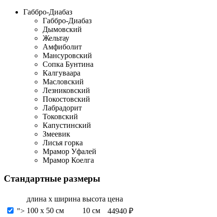
Габбро-Диабаз
Габбро-Диабаз
Дымовский
Жельтау
Амфиболит
Мансуровский
Сопка Бунтина
Калгуваара
Масловский
Лезниковский
Покостовский
Лабрадорит
Токовский
Капустинский
Змеевик
Лисья горка
Мрамор Уфалей
Мрамор Коелга
Стандартные размеры
длина х ширина
высота
цена
100 х 50 см
10 см
">
44940 ₽