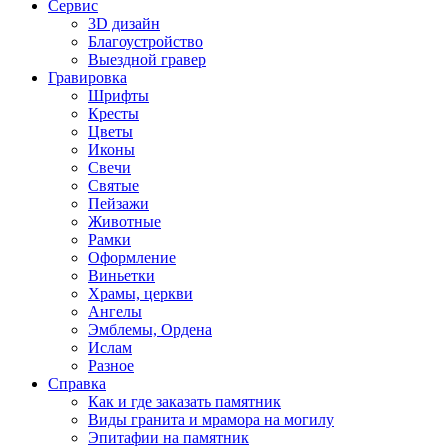
Сервис
3D дизайн
Благоустройство
Выездной гравер
Гравировка
Шрифты
Кресты
Цветы
Иконы
Свечи
Святые
Пейзажи
Животные
Рамки
Оформление
Виньетки
Храмы, церкви
Ангелы
Эмблемы, Ордена
Ислам
Разное
Справка
Как и где заказать памятник
Виды гранита и мрамора на могилу
Эпитафии на памятник