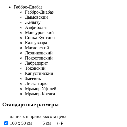
Габбро-Диабаз
Габбро-Диабаз
Дымовский
Жельтау
Амфиболит
Мансуровский
Сопка Бунтина
Калгуваара
Масловский
Лезниковский
Покостовский
Лабрадорит
Токовский
Капустинский
Змеевик
Лисья горка
Мрамор Уфалей
Мрамор Коелга
Стандартные размеры
длина х ширина
высота
цена
100 х 50 см
5 см
0 ₽