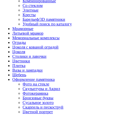
Комбинированные
Со стеклом
Элитные
Кресты
Барельеф/3D памятники
Удобный поиск по каталогу
Мраморные
Литьевой мрамор
Мемориальные комплексы
Ограды
Цоколя с кованой оградой
Цоколя
Столики и лавочки
Цветники
Плитка
Вазы и лампадки
Щебень
Оформление памятника
Фото на стекле
Скульптуры и Акрил
Фотокерамика
Бронзовые буквы
Сусальное золото
Скарпель и пескоструй
Цветной портрет