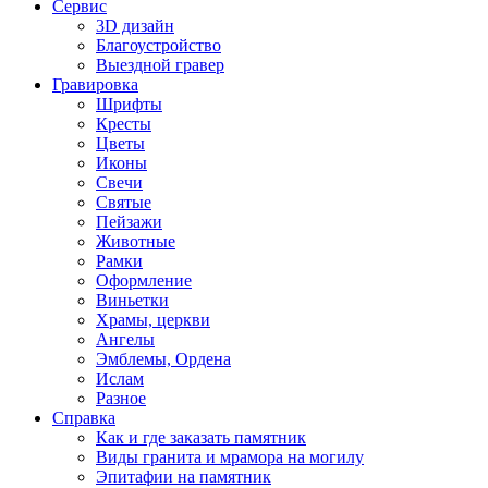
Сервис
3D дизайн
Благоустройство
Выездной гравер
Гравировка
Шрифты
Кресты
Цветы
Иконы
Свечи
Святые
Пейзажи
Животные
Рамки
Оформление
Виньетки
Храмы, церкви
Ангелы
Эмблемы, Ордена
Ислам
Разное
Справка
Как и где заказать памятник
Виды гранита и мрамора на могилу
Эпитафии на памятник