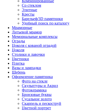
Комбинированные
Со стеклом
Элитные
Кресты
Барельеф/3D памятники
Удобный поиск по каталогу
Мраморные
Литьевой мрамор
Мемориальные комплексы
Ограды
Цоколя с кованой оградой
Цоколя
Столики и лавочки
Цветники
Плитка
Вазы и лампадки
Щебень
Оформление памятника
Фото на стекле
Скульптуры и Акрил
Фотокерамика
Бронзовые буквы
Сусальное золото
Скарпель и пескоструй
Цветной портрет