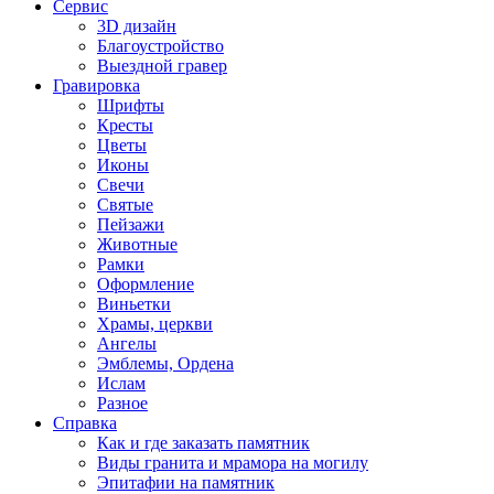
Сервис
3D дизайн
Благоустройство
Выездной гравер
Гравировка
Шрифты
Кресты
Цветы
Иконы
Свечи
Святые
Пейзажи
Животные
Рамки
Оформление
Виньетки
Храмы, церкви
Ангелы
Эмблемы, Ордена
Ислам
Разное
Справка
Как и где заказать памятник
Виды гранита и мрамора на могилу
Эпитафии на памятник