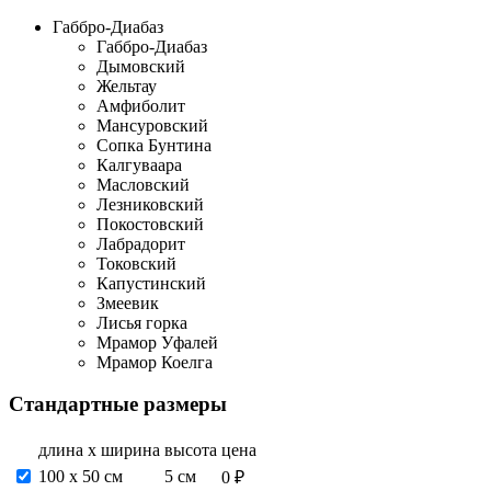
Габбро-Диабаз
Габбро-Диабаз
Дымовский
Жельтау
Амфиболит
Мансуровский
Сопка Бунтина
Калгуваара
Масловский
Лезниковский
Покостовский
Лабрадорит
Токовский
Капустинский
Змеевик
Лисья горка
Мрамор Уфалей
Мрамор Коелга
Стандартные размеры
длина х ширина
высота
цена
100 х 50 см
5 см
0 ₽