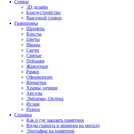
Сервис
3D дизайн
Благоустройство
Выездной гравер
Гравировка
Шрифты
Кресты
Цветы
Иконы
Свечи
Святые
Пейзажи
Животные
Рамки
Оформление
Виньетки
Храмы, церкви
Ангелы
Эмблемы, Ордена
Ислам
Разное
Справка
Как и где заказать памятник
Виды гранита и мрамора на могилу
Эпитафии на памятник