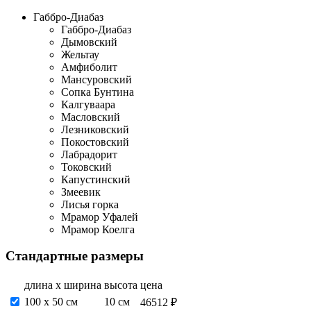
Габбро-Диабаз
Габбро-Диабаз
Дымовский
Жельтау
Амфиболит
Мансуровский
Сопка Бунтина
Калгуваара
Масловский
Лезниковский
Покостовский
Лабрадорит
Токовский
Капустинский
Змеевик
Лисья горка
Мрамор Уфалей
Мрамор Коелга
Стандартные размеры
длина х ширина
высота
цена
100 х 50 см
10 см
46512 ₽