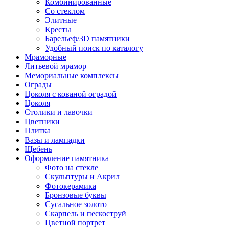
Комбинированные
Со стеклом
Элитные
Кресты
Барельеф/3D памятники
Удобный поиск по каталогу
Мраморные
Литьевой мрамор
Мемориальные комплексы
Ограды
Цоколя с кованой оградой
Цоколя
Столики и лавочки
Цветники
Плитка
Вазы и лампадки
Щебень
Оформление памятника
Фото на стекле
Скульптуры и Акрил
Фотокерамика
Бронзовые буквы
Сусальное золото
Скарпель и пескоструй
Цветной портрет