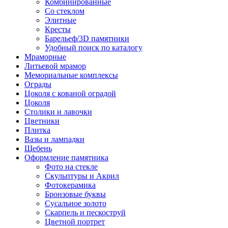
Комбинированные
Со стеклом
Элитные
Кресты
Барельеф/3D памятники
Удобный поиск по каталогу
Мраморные
Литьевой мрамор
Мемориальные комплексы
Ограды
Цоколя с кованой оградой
Цоколя
Столики и лавочки
Цветники
Плитка
Вазы и лампадки
Щебень
Оформление памятника
Фото на стекле
Скульптуры и Акрил
Фотокерамика
Бронзовые буквы
Сусальное золото
Скарпель и пескоструй
Цветной портрет