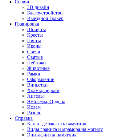
Сервис
3D дизайн
Благоустройство
Выездной гравер
Гравировка
Шрифты
Кресты
Цветы
Иконы
Свечи
Святые
Пейзажи
Животные
Рамки
Оформление
Виньетки
Храмы, церкви
Ангелы
Эмблемы, Ордена
Ислам
Разное
Справка
Как и где заказать памятник
Виды гранита и мрамора на могилу
Эпитафии на памятник