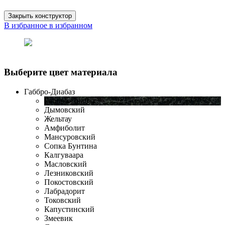
Закрыть конструктор
В избранное
в избранном
Выберите цвет материала
Габбро-Диабаз
Габбро-Диабаз
Дымовский
Жельтау
Амфиболит
Мансуровский
Сопка Бунтина
Калгуваара
Масловский
Лезниковский
Покостовский
Лабрадорит
Токовский
Капустинский
Змеевик