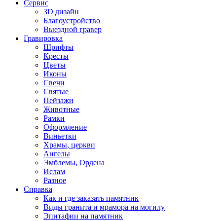
Сервис
3D дизайн
Благоустройство
Выездной гравер
Гравировка
Шрифты
Кресты
Цветы
Иконы
Свечи
Святые
Пейзажи
Животные
Рамки
Оформление
Виньетки
Храмы, церкви
Ангелы
Эмблемы, Ордена
Ислам
Разное
Справка
Как и где заказать памятник
Виды гранита и мрамора на могилу
Эпитафии на памятник