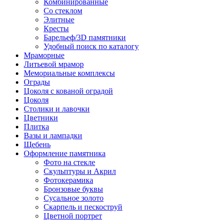
Комбинированные
Со стеклом
Элитные
Кресты
Барельеф/3D памятники
Удобный поиск по каталогу
Мраморные
Литьевой мрамор
Мемориальные комплексы
Ограды
Цоколя с кованой оградой
Цоколя
Столики и лавочки
Цветники
Плитка
Вазы и лампадки
Щебень
Оформление памятника
Фото на стекле
Скульптуры и Акрил
Фотокерамика
Бронзовые буквы
Сусальное золото
Скарпель и пескоструй
Цветной портрет