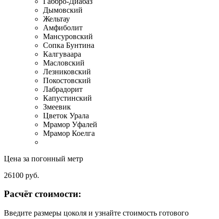
Габбро-Диабаз
Дымовский
Жельтау
Амфиболит
Мансуровский
Сопка Бунтина
Калгуваара
Масловский
Лезниковский
Покостовский
Лабрадорит
Капустинский
Змеевик
Цветок Урала
Мрамор Уфалей
Мрамор Коелга
Цена за погонный метр
26100
руб.
Расчёт стоимости:
Введите размеры цоколя и узнайте стоимость готового