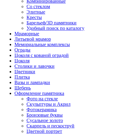
Комбинированные
Со стеклом
Элитные
Кресты
Барельеф/3D памятники
Удобный поиск по каталогу
Мраморные
Литьевой мрамор
Мемориальные комплексы
Ограды
Цоколя с кованой оградой
Цоколя
Столики и лавочки
Цветники
Плитка
Вазы и лампадки
Щебень
Оформление памятника
Фото на стекле
Скульптуры и Акрил
Фотокерамика
Бронзовые буквы
Сусальное золото
Скарпель и пескоструй
Цветной портрет