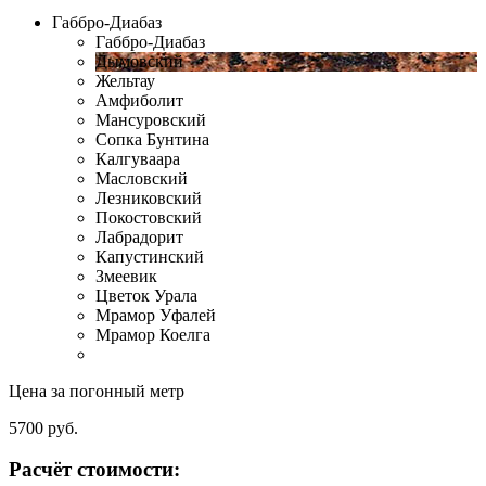
Габбро-Диабаз
Габбро-Диабаз
Дымовский
Жельтау
Амфиболит
Мансуровский
Сопка Бунтина
Калгуваара
Масловский
Лезниковский
Покостовский
Лабрадорит
Капустинский
Змеевик
Цветок Урала
Мрамор Уфалей
Мрамор Коелга
Цена за погонный метр
5700
руб.
Расчёт стоимости: