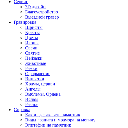
Сервис
3D дизайн
Благоустройство
Выездной гравер
Гравировка
Шрифты
Кресты
Цветы
Иконы
Свечи
Святые
Пейзажи
Животные
Рамки
Оформление
Виньетки
Храмы, церкви
Ангелы
Эмблемы, Ордена
Ислам
Разное
Справка
Как и где заказать памятник
Виды гранита и мрамора на могилу
Эпитафии на памятник