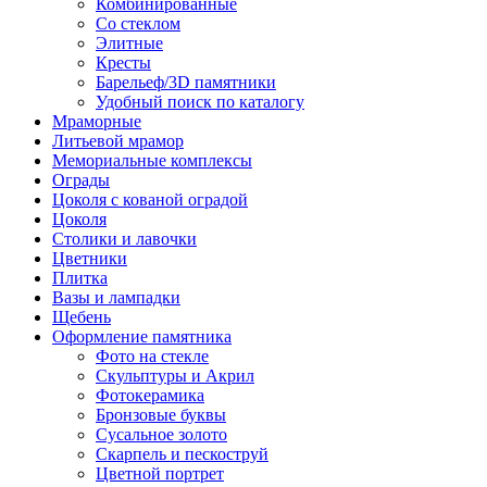
Комбинированные
Со стеклом
Элитные
Кресты
Барельеф/3D памятники
Удобный поиск по каталогу
Мраморные
Литьевой мрамор
Мемориальные комплексы
Ограды
Цоколя с кованой оградой
Цоколя
Столики и лавочки
Цветники
Плитка
Вазы и лампадки
Щебень
Оформление памятника
Фото на стекле
Скульптуры и Акрил
Фотокерамика
Бронзовые буквы
Сусальное золото
Скарпель и пескоструй
Цветной портрет