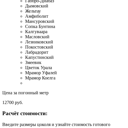
Габбро-Диабаз
Дымовский
Жельтау
Амфиболит
Мансуровский
Сопка Бунтина
Калгуваара
Масловский
Лезниковский
Покостовский
Лабрадорит
Капустинский
Змеевик
Цветок Урала
Мрамор Уфалей
Мрамор Коелга
Цена за погонный метр
12700
руб.
Расчёт стоимости:
Введите размеры цоколя и узнайте стоимость готового