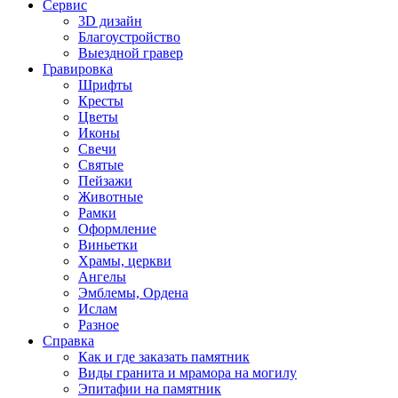
Сервис
3D дизайн
Благоустройство
Выездной гравер
Гравировка
Шрифты
Кресты
Цветы
Иконы
Свечи
Святые
Пейзажи
Животные
Рамки
Оформление
Виньетки
Храмы, церкви
Ангелы
Эмблемы, Ордена
Ислам
Разное
Справка
Как и где заказать памятник
Виды гранита и мрамора на могилу
Эпитафии на памятник