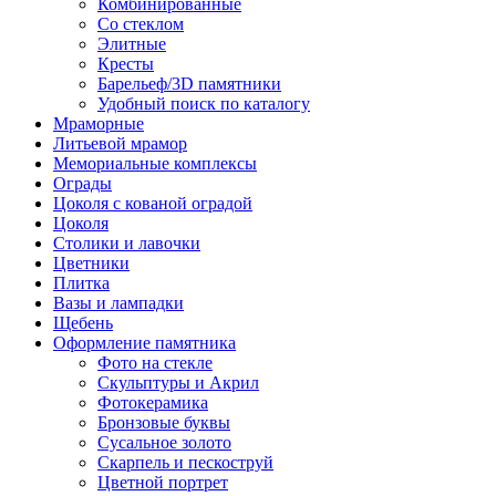
Комбинированные
Со стеклом
Элитные
Кресты
Барельеф/3D памятники
Удобный поиск по каталогу
Мраморные
Литьевой мрамор
Мемориальные комплексы
Ограды
Цоколя с кованой оградой
Цоколя
Столики и лавочки
Цветники
Плитка
Вазы и лампадки
Щебень
Оформление памятника
Фото на стекле
Скульптуры и Акрил
Фотокерамика
Бронзовые буквы
Сусальное золото
Скарпель и пескоструй
Цветной портрет