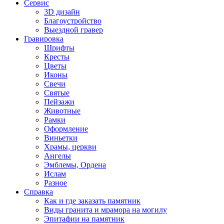
Сервис
3D дизайн
Благоустройство
Выездной гравер
Гравировка
Шрифты
Кресты
Цветы
Иконы
Свечи
Святые
Пейзажи
Животные
Рамки
Оформление
Виньетки
Храмы, церкви
Ангелы
Эмблемы, Ордена
Ислам
Разное
Справка
Как и где заказать памятник
Виды гранита и мрамора на могилу
Эпитафии на памятник