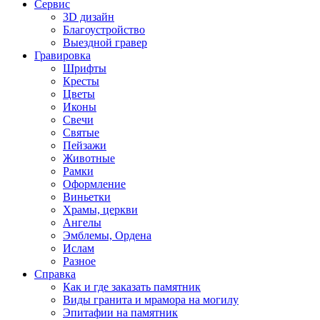
Сервис
3D дизайн
Благоустройство
Выездной гравер
Гравировка
Шрифты
Кресты
Цветы
Иконы
Свечи
Святые
Пейзажи
Животные
Рамки
Оформление
Виньетки
Храмы, церкви
Ангелы
Эмблемы, Ордена
Ислам
Разное
Справка
Как и где заказать памятник
Виды гранита и мрамора на могилу
Эпитафии на памятник