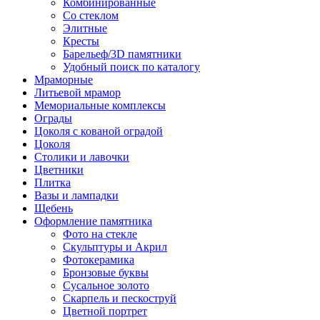
Комбинированные
Со стеклом
Элитные
Кресты
Барельеф/3D памятники
Удобный поиск по каталогу
Мраморные
Литьевой мрамор
Мемориальные комплексы
Ограды
Цоколя с кованой оградой
Цоколя
Столики и лавочки
Цветники
Плитка
Вазы и лампадки
Щебень
Оформление памятника
Фото на стекле
Скульптуры и Акрил
Фотокерамика
Бронзовые буквы
Сусальное золото
Скарпель и пескоструй
Цветной портрет