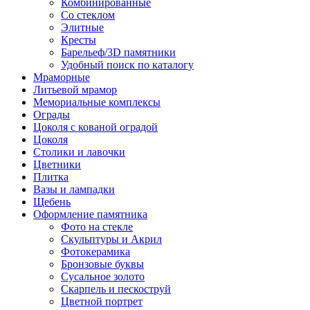
Комбинированные
Со стеклом
Элитные
Кресты
Барельеф/3D памятники
Удобный поиск по каталогу
Мраморные
Литьевой мрамор
Мемориальные комплексы
Ограды
Цоколя с кованой оградой
Цоколя
Столики и лавочки
Цветники
Плитка
Вазы и лампадки
Щебень
Оформление памятника
Фото на стекле
Скульптуры и Акрил
Фотокерамика
Бронзовые буквы
Сусальное золото
Скарпель и пескоструй
Цветной портрет