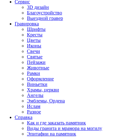
Сервис
3D дизайн
Благоустройство
Выездной гравер
Гравировка
Шрифты
Кресты
Цветы
Иконы
Свечи
Святые
Пейзажи
Животные
Рамки
Оформление
Виньетки
Храмы, церкви
Ангелы
Эмблемы, Ордена
Ислам
Разное
Справка
Как и где заказать памятник
Виды гранита и мрамора на могилу
Эпитафии на памятник