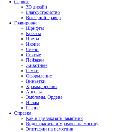
Сервис
3D дизайн
Благоустройство
Выездной гравер
Гравировка
Шрифты
Кресты
Цветы
Иконы
Свечи
Святые
Пейзажи
Животные
Рамки
Оформление
Виньетки
Храмы, церкви
Ангелы
Эмблемы, Ордена
Ислам
Разное
Справка
Как и где заказать памятник
Виды гранита и мрамора на могилу
Эпитафии на памятник