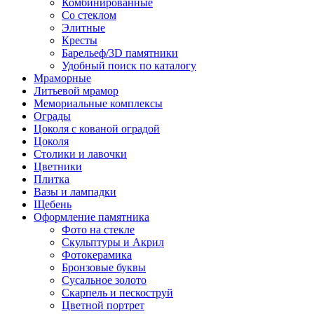
Комбинированные
Со стеклом
Элитные
Кресты
Барельеф/3D памятники
Удобный поиск по каталогу
Мраморные
Литьевой мрамор
Мемориальные комплексы
Ограды
Цоколя с кованой оградой
Цоколя
Столики и лавочки
Цветники
Плитка
Вазы и лампадки
Щебень
Оформление памятника
Фото на стекле
Скульптуры и Акрил
Фотокерамика
Бронзовые буквы
Сусальное золото
Скарпель и пескоструй
Цветной портрет