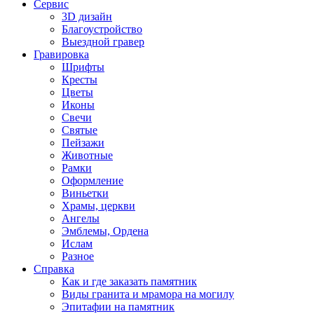
Сервис
3D дизайн
Благоустройство
Выездной гравер
Гравировка
Шрифты
Кресты
Цветы
Иконы
Свечи
Святые
Пейзажи
Животные
Рамки
Оформление
Виньетки
Храмы, церкви
Ангелы
Эмблемы, Ордена
Ислам
Разное
Справка
Как и где заказать памятник
Виды гранита и мрамора на могилу
Эпитафии на памятник