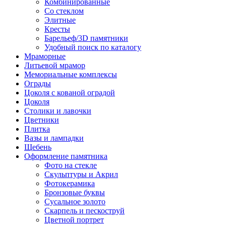
Комбинированные
Со стеклом
Элитные
Кресты
Барельеф/3D памятники
Удобный поиск по каталогу
Мраморные
Литьевой мрамор
Мемориальные комплексы
Ограды
Цоколя с кованой оградой
Цоколя
Столики и лавочки
Цветники
Плитка
Вазы и лампадки
Щебень
Оформление памятника
Фото на стекле
Скульптуры и Акрил
Фотокерамика
Бронзовые буквы
Сусальное золото
Скарпель и пескоструй
Цветной портрет