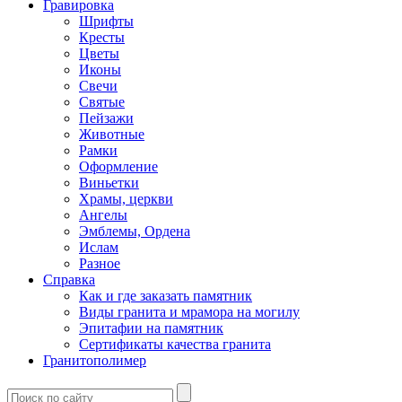
Гравировка
Шрифты
Кресты
Цветы
Иконы
Свечи
Святые
Пейзажи
Животные
Рамки
Оформление
Виньетки
Храмы, церкви
Ангелы
Эмблемы, Ордена
Ислам
Разное
Справка
Как и где заказать памятник
Виды гранита и мрамора на могилу
Эпитафии на памятник
Сертификаты качества гранита
Гранитополимер