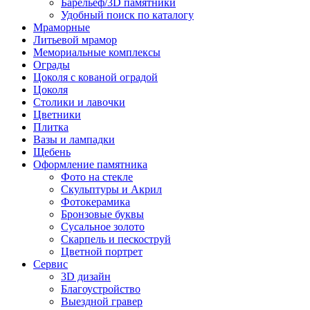
Барельеф/3D памятники
Удобный поиск по каталогу
Мраморные
Литьевой мрамор
Мемориальные комплексы
Ограды
Цоколя с кованой оградой
Цоколя
Столики и лавочки
Цветники
Плитка
Вазы и лампадки
Щебень
Оформление памятника
Фото на стекле
Скульптуры и Акрил
Фотокерамика
Бронзовые буквы
Сусальное золото
Скарпель и пескоструй
Цветной портрет
Сервис
3D дизайн
Благоустройство
Выездной гравер