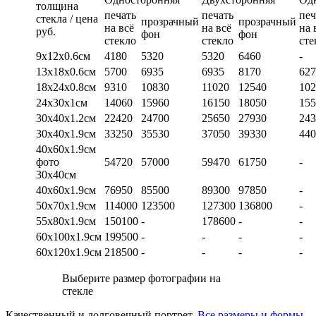
толщина
печать
печать
печ
стекла / цена
прозрачный
прозрачный
на всё
на всё
на 
руб.
фон
фон
стекло
стекло
сте
9х12х0.6см
4180
5320
5320
6460
-
13х18х0.6см
5700
6935
6935
8170
627
18х24х0.8см
9310
10830
11020
12540
102
24х30х1см
14060
15960
16150
18050
155
30х40х1.2см
22420
24700
25650
27930
243
30х40х1.9см
33250
35530
37050
39330
440
40х60х1.9см
фото
54720
57000
59470
61750
-
30х40см
40х60х1.9см
76950
85500
89300
97850
-
50х70х1.9см
114000
123500
127300
136800
-
55х80х1.9см
150100
-
178600
-
-
60х100х1.9см
199500
-
-
-
-
60х120х1.9см
218500
-
-
-
-
Выберите размер фотографии на
стекле
Качественный и долговечный портрет.
Все размеры и формы