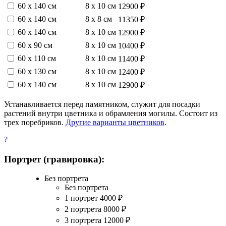
60 х 140 см
8 х 10 см
12900 ₽
60 х 140 см
8 х 8 см
11350 ₽
60 х 140 см
8 х 10 см
12900 ₽
60 х 90 см
8 х 10 см
10400 ₽
60 х 110 см
8 х 10 см
11400 ₽
60 х 130 см
8 х 10 см
12400 ₽
60 х 140 см
8 х 10 см
12900 ₽
Устанавливается перед памятником, служит для посадки
растений внутри цветника и обрамления могилы. Состоит из
трех поребриков.
Другие варианты цветников
.
?
Портрет (гравировка):
Без портрета
Без портрета
1 портрет
4000
₽
2 портрета
8000
₽
3 портрета
12000
₽