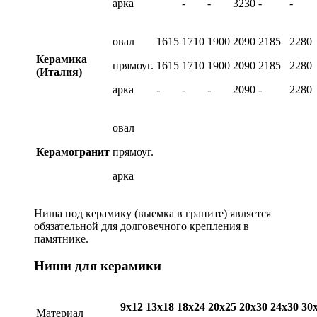
арка
-
-
3230
-
-
овал
1615
1710
1900
2090
2185
2280
Керамика
прямоуг.
1615
1710
1900
2090
2185
2280
(Италия)
арка
-
-
-
2090
-
2280
овал
Керамогранит
прямоуг.
арка
Ниша под керамику (выемка в граните) является
обязательной для долговечного крепления в
памятнике.
Ниши для керамики
9х12
13х18
18х24
20х25
20х30
24х30
30
Материал