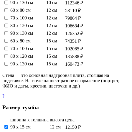
90 х 130 см
10 см
112346 ₽
60 х 80 см
12 см
58110 ₽
70 х 100 см
12 см
79864 ₽
80 х 120 см
12 см
106684 ₽
90 х 130 см
12 см
126352 ₽
60 х 80 см
15 см
74351 ₽
70 х 100 см
15 см
102065 ₽
80 х 120 см
15 см
135888 ₽
90 х 130 см
15 см
160473 ₽
Стела — это основная надгробная плита, стоящая на
подставке. На стеле наносят разное оформление (портрет,
ФИО и даты, крестик, цветочки и др.)
?
Размер тумбы
ширина х толщина
высота
цена
90 х 15 см
12 см
12150 ₽