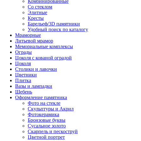
Комбинированные
Со стеклом
Элитные
Кресты
Барельеф/3D памятники
Удобный поиск по каталогу
Мраморные
Литьевой мрамор
Мемориальные комплексы
Ограды
Цоколя с кованой оградой
Цоколя
Столики и лавочки
Цветники
Плитка
Вазы и лампадки
Щебень
Оформление памятника
Фото на стекле
Скульптуры и Акрил
Фотокерамика
Бронзовые буквы
Сусальное золото
Скарпель и пескоструй
Цветной портрет