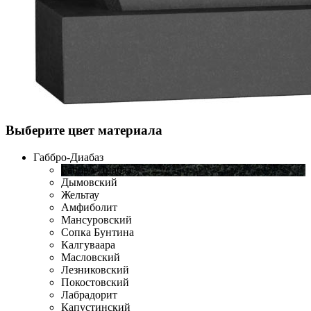
Выберите цвет материала
Габбро-Диабаз
Габбро-Диабаз
Дымовский
Жельтау
Амфиболит
Мансуровский
Сопка Бунтина
Калгуваара
Масловский
Лезниковский
Покостовский
Лабрадорит
Капустинский