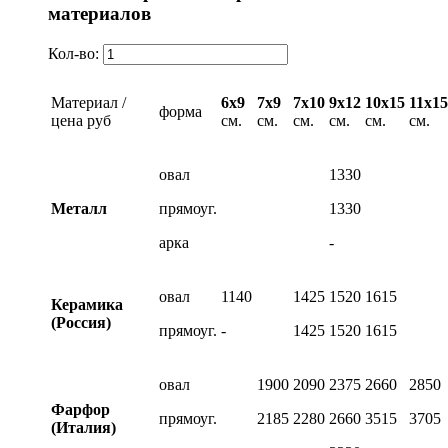
материалов
Кол-во:
Материал /
6х9
7х9
7х10
9х12
10х15
11х15
форма
цена руб
см.
см.
см.
см.
см.
см.
овал
1330
Металл
прямоуг.
1330
арка
-
овал
1140
1425
1520
1615
Керамика
(Россия)
прямоуг.
-
1425
1520
1615
овал
1900
2090
2375
2660
2850
Фарфор
прямоуг.
2185
2280
2660
3515
3705
(Италия)