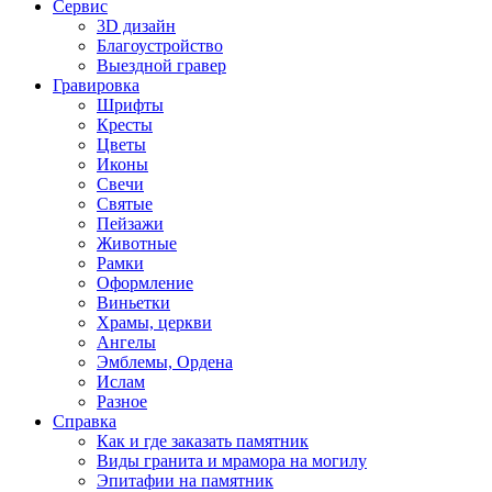
Сервис
3D дизайн
Благоустройство
Выездной гравер
Гравировка
Шрифты
Кресты
Цветы
Иконы
Свечи
Святые
Пейзажи
Животные
Рамки
Оформление
Виньетки
Храмы, церкви
Ангелы
Эмблемы, Ордена
Ислам
Разное
Справка
Как и где заказать памятник
Виды гранита и мрамора на могилу
Эпитафии на памятник