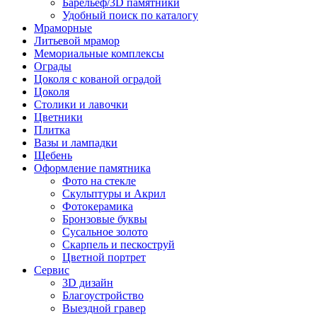
Барельеф/3D памятники
Удобный поиск по каталогу
Мраморные
Литьевой мрамор
Мемориальные комплексы
Ограды
Цоколя с кованой оградой
Цоколя
Столики и лавочки
Цветники
Плитка
Вазы и лампадки
Щебень
Оформление памятника
Фото на стекле
Скульптуры и Акрил
Фотокерамика
Бронзовые буквы
Сусальное золото
Скарпель и пескоструй
Цветной портрет
Сервис
3D дизайн
Благоустройство
Выездной гравер