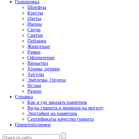
Гравировка
Шрифты
Кресты
Цветы
Иконы
Свечи
Святые
Пейзажи
Животные
Рамки
Оформление
Виньетки
Храмы, церкви
Ангелы
Эмблемы, Ордена
Ислам
Разное
Справка
Как и где заказать памятник
Виды гранита и мрамора на могилу
Эпитафии на памятник
Сертификаты качества гранита
Гранитополимер