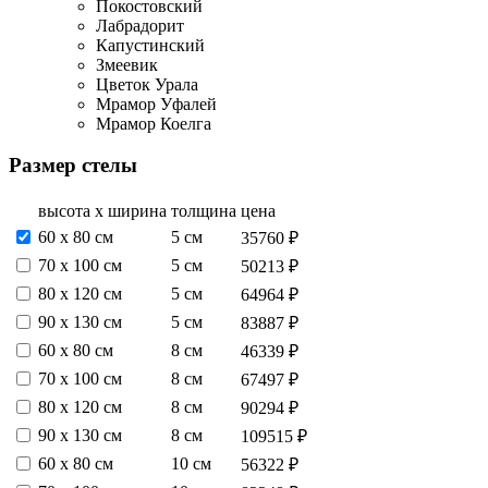
Покостовский
Лабрадорит
Капустинский
Змеевик
Цветок Урала
Мрамор Уфалей
Мрамор Коелга
Размер стелы
высота х ширина
толщина
цена
60 х 80 см
5 см
35760 ₽
70 х 100 см
5 см
50213 ₽
80 х 120 см
5 см
64964 ₽
90 х 130 см
5 см
83887 ₽
60 х 80 см
8 см
46339 ₽
70 х 100 см
8 см
67497 ₽
80 х 120 см
8 см
90294 ₽
90 х 130 см
8 см
109515 ₽
60 х 80 см
10 см
56322 ₽