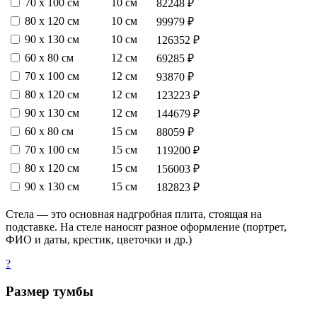
70 х 100 см
10 см
82248 ₽
80 х 120 см
10 см
99979 ₽
90 х 130 см
10 см
126352 ₽
60 х 80 см
12 см
69285 ₽
70 х 100 см
12 см
93870 ₽
80 х 120 см
12 см
123223 ₽
90 х 130 см
12 см
144679 ₽
60 х 80 см
15 см
88059 ₽
70 х 100 см
15 см
119200 ₽
80 х 120 см
15 см
156003 ₽
90 х 130 см
15 см
182823 ₽
Стела — это основная надгробная плита, стоящая на
подставке. На стеле наносят разное оформление (портрет,
ФИО и даты, крестик, цветочки и др.)
?
Размер тумбы