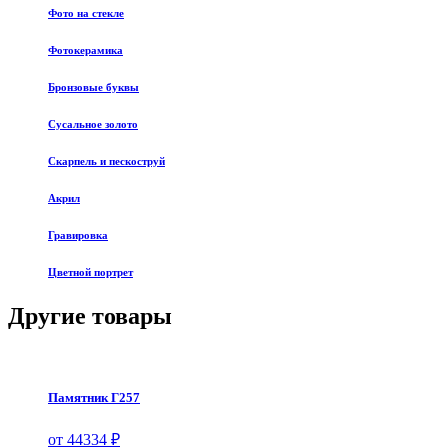
Фото на стекле
Фотокерамика
Бронзовые буквы
Сусальное золото
Скарпель и пескоструй
Акрил
Гравировка
Цветной портрет
Другие товары
Памятник Г257
от 44334 ₽