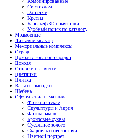
Комбинированные
Со стеклом
Элитные
Кресты
Барельеф/3D памятники
Удобный поиск по каталогу
Мраморные
Литьевой мрамор
Мемориальные комплексы
Ограды
Цоколя с кованой оградой
Цоколя
Столики и лавочки
Цветники
Плитка
Вазы и лампадки
Щебень
Оформление памятника
Фото на стекле
Скульптуры и Акрил
Фотокерамика
Бронзовые буквы
Сусальное золото
Скарпель и пескоструй
Цветной портрет