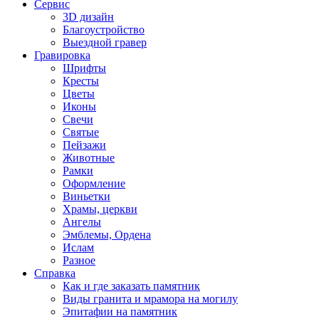
Сервис
3D дизайн
Благоустройство
Выездной гравер
Гравировка
Шрифты
Кресты
Цветы
Иконы
Свечи
Святые
Пейзажи
Животные
Рамки
Оформление
Виньетки
Храмы, церкви
Ангелы
Эмблемы, Ордена
Ислам
Разное
Справка
Как и где заказать памятник
Виды гранита и мрамора на могилу
Эпитафии на памятник