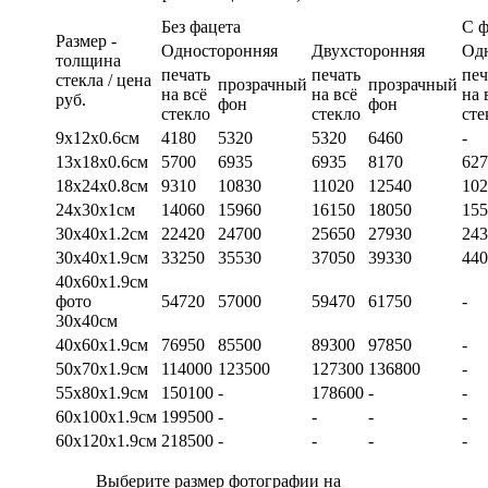
Без фацета
С 
Размер -
Односторонняя
Двухсторонняя
Од
толщина
печать
печать
печ
стекла / цена
прозрачный
прозрачный
на всё
на всё
на 
руб.
фон
фон
стекло
стекло
сте
9х12х0.6см
4180
5320
5320
6460
-
13х18х0.6см
5700
6935
6935
8170
627
18х24х0.8см
9310
10830
11020
12540
102
24х30х1см
14060
15960
16150
18050
155
30х40х1.2см
22420
24700
25650
27930
243
30х40х1.9см
33250
35530
37050
39330
440
40х60х1.9см
фото
54720
57000
59470
61750
-
30х40см
40х60х1.9см
76950
85500
89300
97850
-
50х70х1.9см
114000
123500
127300
136800
-
55х80х1.9см
150100
-
178600
-
-
60х100х1.9см
199500
-
-
-
-
60х120х1.9см
218500
-
-
-
-
Выберите размер фотографии на