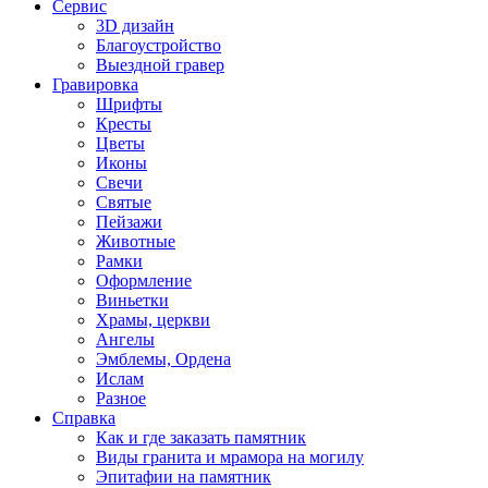
Сервис
3D дизайн
Благоустройство
Выездной гравер
Гравировка
Шрифты
Кресты
Цветы
Иконы
Свечи
Святые
Пейзажи
Животные
Рамки
Оформление
Виньетки
Храмы, церкви
Ангелы
Эмблемы, Ордена
Ислам
Разное
Справка
Как и где заказать памятник
Виды гранита и мрамора на могилу
Эпитафии на памятник