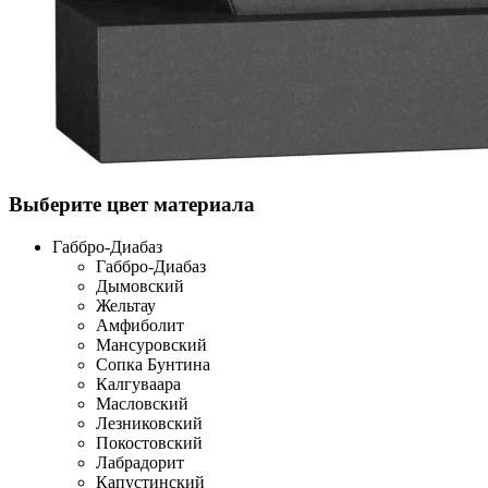
Выберите цвет материала
Габбро-Диабаз
Габбро-Диабаз
Дымовский
Жельтау
Амфиболит
Мансуровский
Сопка Бунтина
Калгуваара
Масловский
Лезниковский
Покостовский
Лабрадорит
Капустинский