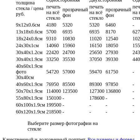
толщина
печать
печать
печ
стекла / цена
прозрачный
прозрачный
на всё
на всё
на 
руб.
фон
фон
стекло
стекло
сте
9х12х0.6см
4180
5320
5320
6460
-
13х18х0.6см
5700
6935
6935
8170
627
18х24х0.8см
9310
10830
11020
12540
102
24х30х1см
14060
15960
16150
18050
155
30х40х1.2см
22420
24700
25650
27930
243
30х40х1.9см
33250
35530
37050
39330
440
40х60х1.9см
фото
54720
57000
59470
61750
-
30х40см
40х60х1.9см
76950
85500
89300
97850
-
50х70х1.9см
114000
123500
127300
136800
-
55х80х1.9см
150100
-
178600
-
-
60х100х1.9см
199500
-
-
-
-
60х120х1.9см
218500
-
-
-
-
Выберите размер фотографии на
стекле
Качественный и долговечный портрет.
Все размеры и формы