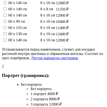
60 х 140 см
8 х 10 см
12900 ₽
60 х 140 см
8 х 8 см
11350 ₽
60 х 140 см
8 х 10 см
12900 ₽
60 х 90 см
8 х 10 см
10400 ₽
60 х 110 см
8 х 10 см
11400 ₽
60 х 130 см
8 х 10 см
12400 ₽
60 х 140 см
8 х 10 см
12900 ₽
Устанавливается перед памятником, служит для посадки
растений внутри цветника и обрамления могилы. Состоит из
трех поребриков.
Другие варианты цветников
.
?
Портрет (гравировка):
Без портрета
Без портрета
1 портрет
4000
₽
2 портрета
8000
₽
3 портрета
12000
₽