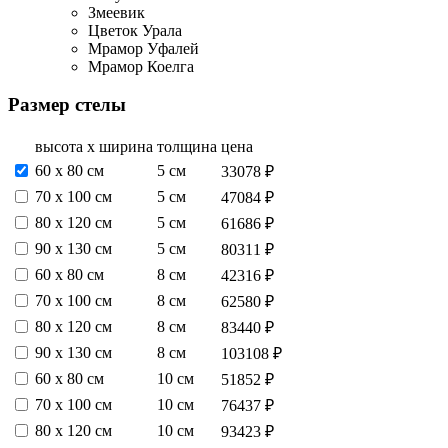
Змеевик
Цветок Урала
Мрамор Уфалей
Мрамор Коелга
Размер стелы
высота х ширина
толщина
цена
60 х 80 см
5 см
33078 ₽
70 х 100 см
5 см
47084 ₽
80 х 120 см
5 см
61686 ₽
90 х 130 см
5 см
80311 ₽
60 х 80 см
8 см
42316 ₽
70 х 100 см
8 см
62580 ₽
80 х 120 см
8 см
83440 ₽
90 х 130 см
8 см
103108 ₽
60 х 80 см
10 см
51852 ₽
70 х 100 см
10 см
76437 ₽
80 х 120 см
10 см
93423 ₽