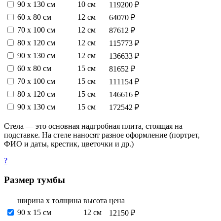
90 х 130 см
10 см
119200 ₽
60 х 80 см
12 см
64070 ₽
70 х 100 см
12 см
87612 ₽
80 х 120 см
12 см
115773 ₽
90 х 130 см
12 см
136633 ₽
60 х 80 см
15 см
81652 ₽
70 х 100 см
15 см
111154 ₽
80 х 120 см
15 см
146616 ₽
90 х 130 см
15 см
172542 ₽
Стела — это основная надгробная плита, стоящая на
подставке. На стеле наносят разное оформление (портрет,
ФИО и даты, крестик, цветочки и др.)
?
Размер тумбы
ширина х толщина
высота
цена
90 х 15 см
12 см
12150 ₽