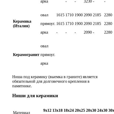
арка
-
-
3230
-
-
овал
1615
1710
1900
2090
2185
2280
Керамика
прямоуг.
1615
1710
1900
2090
2185
2280
(Италия)
арка
-
-
-
2090
-
2280
овал
Керамогранит
прямоуг.
арка
Ниша под керамику (выемка в граните) является
обязательной для долговечного крепления в
памятнике.
Ниши для керамики
9х12
13х18
18х24
20х25
20х30
24х30
30
Материал