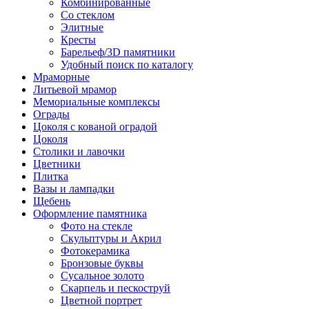
Комбинированные
Со стеклом
Элитные
Кресты
Барельеф/3D памятники
Удобный поиск по каталогу
Мраморные
Литьевой мрамор
Мемориальные комплексы
Ограды
Цоколя с кованой оградой
Цоколя
Столики и лавочки
Цветники
Плитка
Вазы и лампадки
Щебень
Оформление памятника
Фото на стекле
Скульптуры и Акрил
Фотокерамика
Бронзовые буквы
Сусальное золото
Скарпель и пескоструй
Цветной портрет