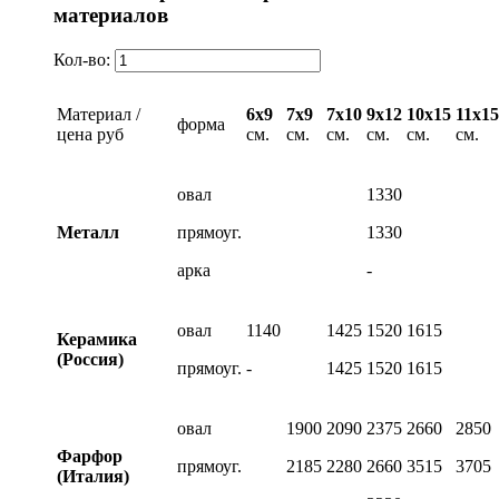
материалов
Кол-во:
Материал /
6х9
7х9
7х10
9х12
10х15
11х15
форма
цена руб
см.
см.
см.
см.
см.
см.
овал
1330
Металл
прямоуг.
1330
арка
-
овал
1140
1425
1520
1615
Керамика
(Россия)
прямоуг.
-
1425
1520
1615
овал
1900
2090
2375
2660
2850
Фарфор
прямоуг.
2185
2280
2660
3515
3705
(Италия)