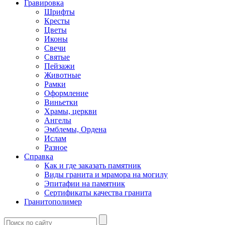
Гравировка
Шрифты
Кресты
Цветы
Иконы
Свечи
Святые
Пейзажи
Животные
Рамки
Оформление
Виньетки
Храмы, церкви
Ангелы
Эмблемы, Ордена
Ислам
Разное
Справка
Как и где заказать памятник
Виды гранита и мрамора на могилу
Эпитафии на памятник
Сертификаты качества гранита
Гранитополимер