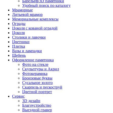
Барельеф/3D памятники
Удобный поиск по каталогу
Мраморные
Литьевой мрамор
Мемориальные комплексы
Ограды
Цоколя с кованой оградой
Цоколя
Столики и лавочки
Цветники
Плитка
Вазы и лампадки
Щебень
Оформление памятника
Фото на стекле
Скульптуры и Акрил
Фотокерамика
Бронзовые буквы
Сусальное золото
Скарпель и пескоструй
Цветной портрет
Сервис
3D дизайн
Благоустройство
Выездной гравер