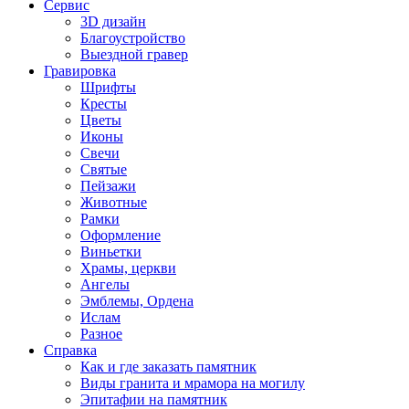
Сервис
3D дизайн
Благоустройство
Выездной гравер
Гравировка
Шрифты
Кресты
Цветы
Иконы
Свечи
Святые
Пейзажи
Животные
Рамки
Оформление
Виньетки
Храмы, церкви
Ангелы
Эмблемы, Ордена
Ислам
Разное
Справка
Как и где заказать памятник
Виды гранита и мрамора на могилу
Эпитафии на памятник