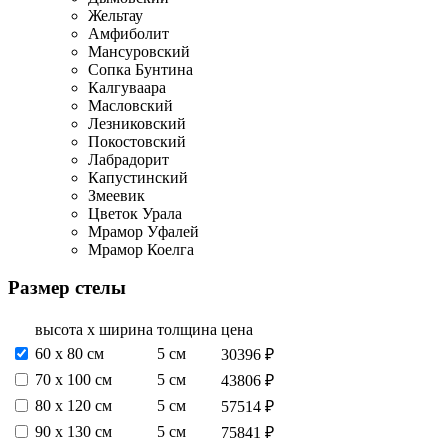
Жельтау
Амфиболит
Мансуровский
Сопка Бунтина
Калгуваара
Масловский
Лезниковский
Покостовский
Лабрадорит
Капустинский
Змеевик
Цветок Урала
Мрамор Уфалей
Мрамор Коелга
Размер стелы
высота х ширина
толщина
цена
60 х 80 см
5 см
30396 ₽
70 х 100 см
5 см
43806 ₽
80 х 120 см
5 см
57514 ₽
90 х 130 см
5 см
75841 ₽