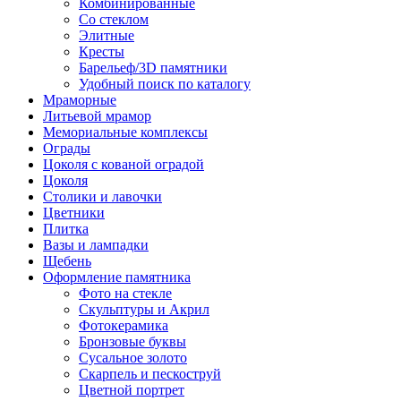
Комбинированные
Со стеклом
Элитные
Кресты
Барельеф/3D памятники
Удобный поиск по каталогу
Мраморные
Литьевой мрамор
Мемориальные комплексы
Ограды
Цоколя с кованой оградой
Цоколя
Столики и лавочки
Цветники
Плитка
Вазы и лампадки
Щебень
Оформление памятника
Фото на стекле
Скульптуры и Акрил
Фотокерамика
Бронзовые буквы
Сусальное золото
Скарпель и пескоструй
Цветной портрет