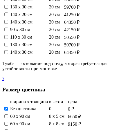
130 х 30 см
20 см
59700 ₽
140 х 20 см
20 см
41250 ₽
140 х 30 см
20 см
64350 ₽
90 х 30 см
20 см
42150 ₽
110 х 30 см
20 см
50550 ₽
130 х 30 см
20 см
59700 ₽
140 х 30 см
20 см
64350 ₽
Тумба — основание под стелу, которая требуется для
устойчивости при монтаже.
?
Размер цветника
ширина х толщина
высота
цена
Без цветника
0
0 ₽
60 х 90 см
8 х 5 см
6650 ₽
60 х 90 см
8 х 8 см
9150 ₽