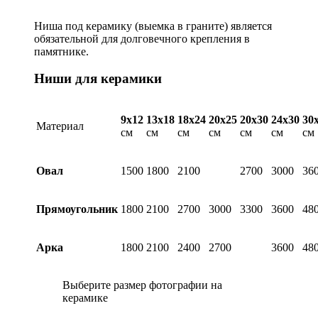
Ниша под керамику (выемка в граните) является
обязательной для долговечного крепления в
памятнике.
Ниши для керамики
9х12
13х18
18х24
20х25
20х30
24х30
30
Материал
см
см
см
см
см
см
см
Овал
1500
1800
2100
2700
3000
36
Прямоугольник
1800
2100
2700
3000
3300
3600
48
Арка
1800
2100
2400
2700
3600
48
Выберите размер фотографии на
керамике