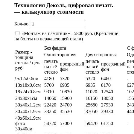
Технология Деколь, цифровая печать
— калькулятор стоимости
Кол-во:
«Монтаж на памятник» - 5800 руб. (Крепление
на болты из нержавеющей стали)
Без фацета
С 
Размер -
Односторонняя
Двухсторонняя
Од
толщина
печать
печать
печ
стекла / цена
прозрачный
прозрачный
на всё
на всё
на 
руб.
фон
фон
стекло
стекло
сте
9х12х0.6см
4180
5320
5320
6460
-
13х18х0.6см
5700
6935
6935
8170
627
18х24х0.8см
9310
10830
11020
12540
102
24х30х1см
14060
15960
16150
18050
155
30х40х1.2см
22420
24700
25650
27930
243
30х40х1.9см
33250
35530
37050
39330
440
40х60х1.9см
фото
54720
57000
59470
61750
-
30х40см