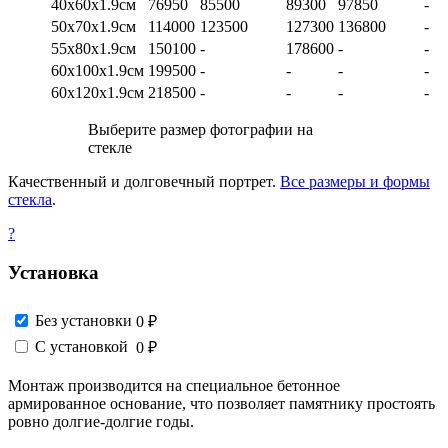
40х60х1.9см
76950
85500
89300
97850
-
50х70х1.9см
114000
123500
127300
136800
-
55х80х1.9см
150100
-
178600
-
-
60х100х1.9см
199500
-
-
-
-
60х120х1.9см
218500
-
-
-
-
Выберите размер фотографии на
стекле
Качественный и долговечный портрет.
Все размеры и формы
стекла
.
?
Установка
Без установки
0 ₽
С установкой
0 ₽
Монтаж производится на специальное бетонное
армированное основание, что позволяет памятнику простоять
ровно долгие-долгие годы.