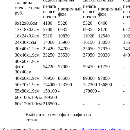
толщина
печать
печать
печ
стекла / цена
прозрачный
прозрачный
на всё
на всё
на 
руб.
фон
фон
стекло
стекло
сте
9х12х0.6см
4180
5320
5320
6460
-
13х18х0.6см
5700
6935
6935
8170
627
18х24х0.8см
9310
10830
11020
12540
102
24х30х1см
14060
15960
16150
18050
155
30х40х1.2см
22420
24700
25650
27930
243
30х40х1.9см
33250
35530
37050
39330
440
40х60х1.9см
фото
54720
57000
59470
61750
-
30х40см
40х60х1.9см
76950
85500
89300
97850
-
50х70х1.9см
114000
123500
127300
136800
-
55х80х1.9см
150100
-
178600
-
-
60х100х1.9см
199500
-
-
-
-
60х120х1.9см
218500
-
-
-
-
Выберите размер фотографии на
стекле
Качественный и долговечный портрет.
Все размеры и формы