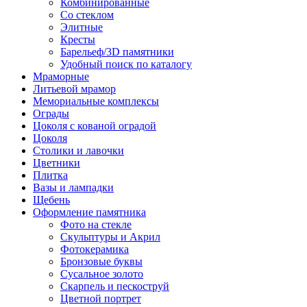
Комбинированные
Со стеклом
Элитные
Кресты
Барельеф/3D памятники
Удобный поиск по каталогу
Мраморные
Литьевой мрамор
Мемориальные комплексы
Ограды
Цоколя с кованой оградой
Цоколя
Столики и лавочки
Цветники
Плитка
Вазы и лампадки
Щебень
Оформление памятника
Фото на стекле
Скульптуры и Акрил
Фотокерамика
Бронзовые буквы
Сусальное золото
Скарпель и пескоструй
Цветной портрет