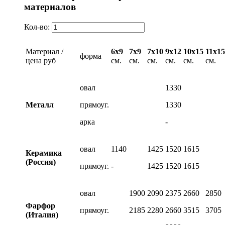
материалов
Кол-во:
Материал /
6х9
7х9
7х10
9х12
10х15
11х15
форма
цена руб
см.
см.
см.
см.
см.
см.
овал
1330
Металл
прямоуг.
1330
арка
-
овал
1140
1425
1520
1615
Керамика
(Россия)
прямоуг.
-
1425
1520
1615
овал
1900
2090
2375
2660
2850
Фарфор
прямоуг.
2185
2280
2660
3515
3705
(Италия)