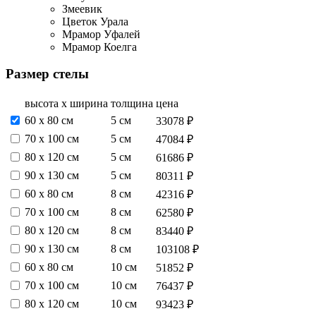
Змеевик
Цветок Урала
Мрамор Уфалей
Мрамор Коелга
Размер стелы
высота х ширина
толщина
цена
60 х 80 см
5 см
33078 ₽
70 х 100 см
5 см
47084 ₽
80 х 120 см
5 см
61686 ₽
90 х 130 см
5 см
80311 ₽
60 х 80 см
8 см
42316 ₽
70 х 100 см
8 см
62580 ₽
80 х 120 см
8 см
83440 ₽
90 х 130 см
8 см
103108 ₽
60 х 80 см
10 см
51852 ₽
70 х 100 см
10 см
76437 ₽
80 х 120 см
10 см
93423 ₽