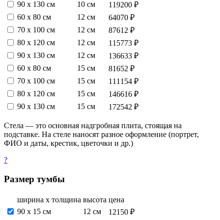
90 х 130 см
10 см
119200 ₽
60 х 80 см
12 см
64070 ₽
70 х 100 см
12 см
87612 ₽
80 х 120 см
12 см
115773 ₽
90 х 130 см
12 см
136633 ₽
60 х 80 см
15 см
81652 ₽
70 х 100 см
15 см
111154 ₽
80 х 120 см
15 см
146616 ₽
90 х 130 см
15 см
172542 ₽
Стела — это основная надгробная плита, стоящая на
подставке. На стеле наносят разное оформление (портрет,
ФИО и даты, крестик, цветочки и др.)
?
Размер тумбы
ширина х толщина
высота
цена
90 х 15 см
12 см
12150 ₽