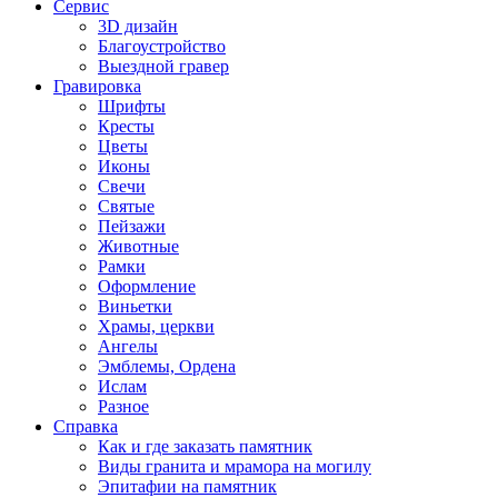
Сервис
3D дизайн
Благоустройство
Выездной гравер
Гравировка
Шрифты
Кресты
Цветы
Иконы
Свечи
Святые
Пейзажи
Животные
Рамки
Оформление
Виньетки
Храмы, церкви
Ангелы
Эмблемы, Ордена
Ислам
Разное
Справка
Как и где заказать памятник
Виды гранита и мрамора на могилу
Эпитафии на памятник