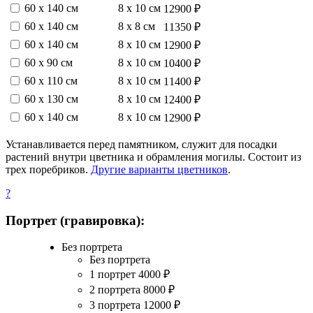
60 х 140 см
8 х 10 см
12900 ₽
60 х 140 см
8 х 8 см
11350 ₽
60 х 140 см
8 х 10 см
12900 ₽
60 х 90 см
8 х 10 см
10400 ₽
60 х 110 см
8 х 10 см
11400 ₽
60 х 130 см
8 х 10 см
12400 ₽
60 х 140 см
8 х 10 см
12900 ₽
Устанавливается перед памятником, служит для посадки
растений внутри цветника и обрамления могилы. Состоит из
трех поребриков.
Другие варианты цветников
.
?
Портрет (гравировка):
Без портрета
Без портрета
1 портрет
4000
₽
2 портрета
8000
₽
3 портрета
12000
₽