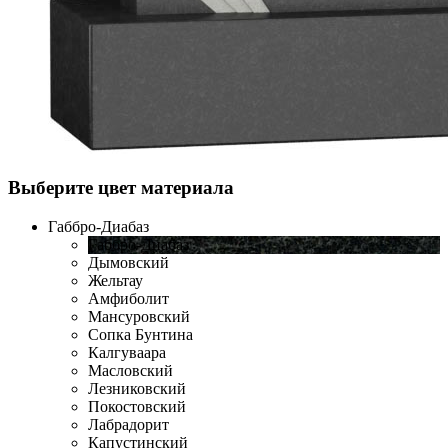
Выберите цвет материала
Габбро-Диабаз
Габбро-Диабаз
Дымовский
Жельтау
Амфиболит
Мансуровский
Сопка Бунтина
Калгуваара
Масловский
Лезниковский
Покостовский
Лабрадорит
Капустинский