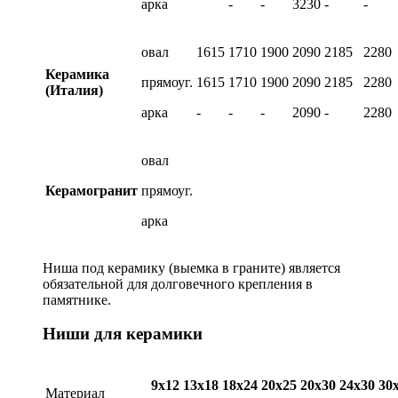
арка
-
-
3230
-
-
овал
1615
1710
1900
2090
2185
2280
Керамика
прямоуг.
1615
1710
1900
2090
2185
2280
(Италия)
арка
-
-
-
2090
-
2280
овал
Керамогранит
прямоуг.
арка
Ниша под керамику (выемка в граните) является
обязательной для долговечного крепления в
памятнике.
Ниши для керамики
9х12
13х18
18х24
20х25
20х30
24х30
30
Материал