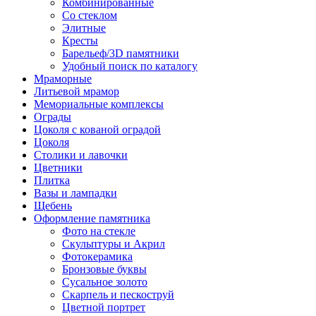
Комбинированные
Со стеклом
Элитные
Кресты
Барельеф/3D памятники
Удобный поиск по каталогу
Мраморные
Литьевой мрамор
Мемориальные комплексы
Ограды
Цоколя с кованой оградой
Цоколя
Столики и лавочки
Цветники
Плитка
Вазы и лампадки
Щебень
Оформление памятника
Фото на стекле
Скульптуры и Акрил
Фотокерамика
Бронзовые буквы
Сусальное золото
Скарпель и пескоструй
Цветной портрет