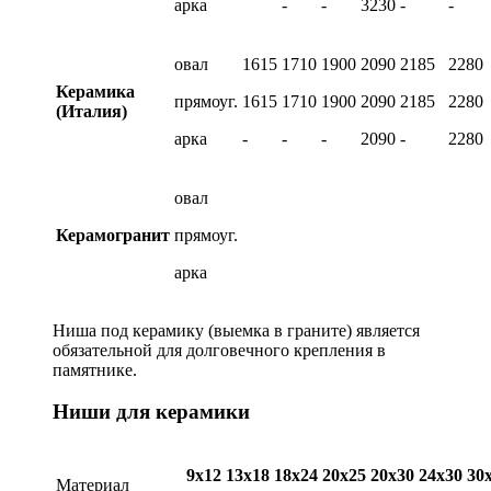
арка
-
-
3230
-
-
овал
1615
1710
1900
2090
2185
2280
Керамика
прямоуг.
1615
1710
1900
2090
2185
2280
(Италия)
арка
-
-
-
2090
-
2280
овал
Керамогранит
прямоуг.
арка
Ниша под керамику (выемка в граните) является
обязательной для долговечного крепления в
памятнике.
Ниши для керамики
9х12
13х18
18х24
20х25
20х30
24х30
30
Материал