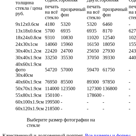
толщина
печать
печать
печ
стекла / цена
прозрачный
прозрачный
на всё
на всё
на 
руб.
фон
фон
стекло
стекло
сте
9х12х0.6см
4180
5320
5320
6460
-
13х18х0.6см
5700
6935
6935
8170
627
18х24х0.8см
9310
10830
11020
12540
102
24х30х1см
14060
15960
16150
18050
155
30х40х1.2см
22420
24700
25650
27930
243
30х40х1.9см
33250
35530
37050
39330
440
40х60х1.9см
фото
54720
57000
59470
61750
-
30х40см
40х60х1.9см
76950
85500
89300
97850
-
50х70х1.9см
114000
123500
127300
136800
-
55х80х1.9см
150100
-
178600
-
-
60х100х1.9см
199500
-
-
-
-
60х120х1.9см
218500
-
-
-
-
Выберите размер фотографии на
стекле
Качественный и долговечный портрет.
Все размеры и формы