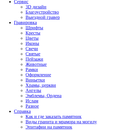
Сервис
3D дизайн
Благоустройство
Выездной гравер
Гравировка
Шрифты
Кресты
Цветы
Иконы
Свечи
Святые
Пейзажи
Животные
Рамки
Оформление
Виньетки
Храмы, церкви
Ангелы
Эмблемы, Ордена
Ислам
Разное
Справка
Как и где заказать памятник
Виды гранита и мрамора на могилу
Эпитафии на памятник