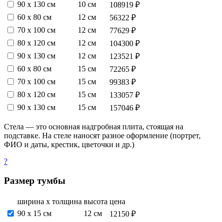
90 х 130 см
10 см
108919 ₽
60 х 80 см
12 см
56322 ₽
70 х 100 см
12 см
77629 ₽
80 х 120 см
12 см
104300 ₽
90 х 130 см
12 см
123521 ₽
60 х 80 см
15 см
72265 ₽
70 х 100 см
15 см
99383 ₽
80 х 120 см
15 см
133057 ₽
90 х 130 см
15 см
157046 ₽
Стела — это основная надгробная плита, стоящая на
подставке. На стеле наносят разное оформление (портрет,
ФИО и даты, крестик, цветочки и др.)
?
Размер тумбы
ширина х толщина
высота
цена
90 х 15 см
12 см
12150 ₽