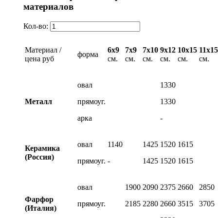
материалов
Кол-во:
Материал /
6х9
7х9
7х10
9х12
10х15
11х15
форма
цена руб
см.
см.
см.
см.
см.
см.
овал
1330
Металл
прямоуг.
1330
арка
-
овал
1140
1425
1520
1615
Керамика
(Россия)
прямоуг.
-
1425
1520
1615
овал
1900
2090
2375
2660
2850
Фарфор
прямоуг.
2185
2280
2660
3515
3705
(Италия)