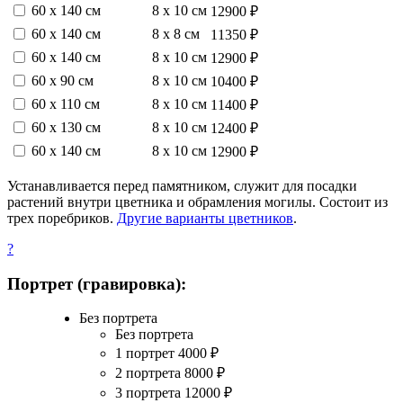
60 х 140 см
8 х 10 см
12900 ₽
60 х 140 см
8 х 8 см
11350 ₽
60 х 140 см
8 х 10 см
12900 ₽
60 х 90 см
8 х 10 см
10400 ₽
60 х 110 см
8 х 10 см
11400 ₽
60 х 130 см
8 х 10 см
12400 ₽
60 х 140 см
8 х 10 см
12900 ₽
Устанавливается перед памятником, служит для посадки
растений внутри цветника и обрамления могилы. Состоит из
трех поребриков.
Другие варианты цветников
.
?
Портрет (гравировка):
Без портрета
Без портрета
1 портрет
4000
₽
2 портрета
8000
₽
3 портрета
12000
₽