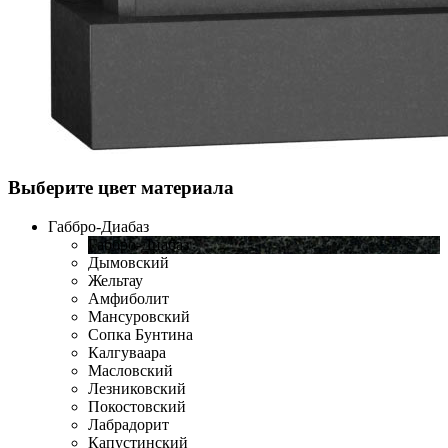
Выберите цвет материала
Габбро-Диабаз
Габбро-Диабаз
Дымовский
Жельтау
Амфиболит
Мансуровский
Сопка Бунтина
Калгуваара
Масловский
Лезниковский
Покостовский
Лабрадорит
Капустинский