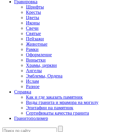
Гравировка
Шрифты
Кресты
Цветы
Иконы
Свечи
Святые
Пейзажи
Животные
Рамки
Оформление
Виньетки
Храмы, церкви
Ангелы
Эмблемы, Ордена
Ислам
Разное
Справка
Как и где заказать памятник
Виды гранита и мрамора на могилу
Эпитафии на памятник
Сертификаты качества гранита
Гранитополимер