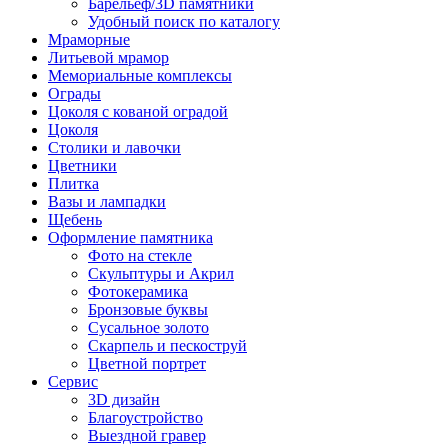
Барельеф/3D памятники
Удобный поиск по каталогу
Мраморные
Литьевой мрамор
Мемориальные комплексы
Ограды
Цоколя с кованой оградой
Цоколя
Столики и лавочки
Цветники
Плитка
Вазы и лампадки
Щебень
Оформление памятника
Фото на стекле
Скульптуры и Акрил
Фотокерамика
Бронзовые буквы
Сусальное золото
Скарпель и пескоструй
Цветной портрет
Сервис
3D дизайн
Благоустройство
Выездной гравер