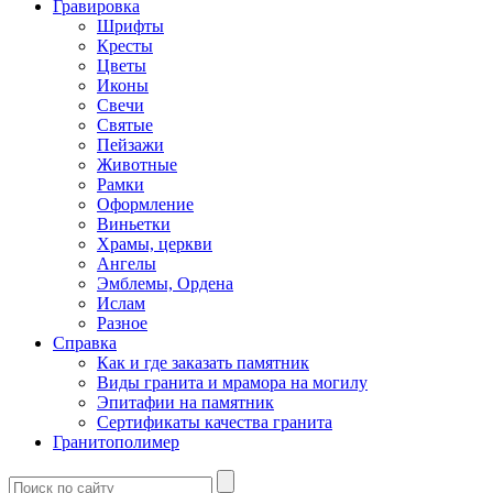
Гравировка
Шрифты
Кресты
Цветы
Иконы
Свечи
Святые
Пейзажи
Животные
Рамки
Оформление
Виньетки
Храмы, церкви
Ангелы
Эмблемы, Ордена
Ислам
Разное
Справка
Как и где заказать памятник
Виды гранита и мрамора на могилу
Эпитафии на памятник
Сертификаты качества гранита
Гранитополимер