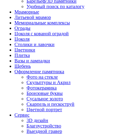
Барельеф/3D памятники
Удобный поиск по каталогу
Мраморные
Литьевой мрамор
Мемориальные комплексы
Ограды
Цоколя с кованой оградой
Цоколя
Столики и лавочки
Цветники
Плитка
Вазы и лампадки
Щебень
Оформление памятника
Фото на стекле
Скульптуры и Акрил
Фотокерамика
Бронзовые буквы
Сусальное золото
Скарпель и пескоструй
Цветной портрет
Сервис
3D дизайн
Благоустройство
Выездной гравер