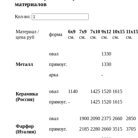
материалов
Кол-во:
Материал /
6х9
7х9
7х10
9х12
10х15
11х15
форма
цена руб
см.
см.
см.
см.
см.
см.
овал
1330
Металл
прямоуг.
1330
арка
-
овал
1140
1425
1520
1615
Керамика
(Россия)
прямоуг.
-
1425
1520
1615
овал
1900
2090
2375
2660
2850
Фарфор
прямоуг.
2185
2280
2660
3515
3705
(Италия)