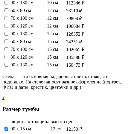
90 х 130 см
10 см
112346 ₽
60 х 80 см
12 см
58110 ₽
70 х 100 см
12 см
79864 ₽
80 х 120 см
12 см
106684 ₽
90 х 130 см
12 см
126352 ₽
60 х 80 см
15 см
74351 ₽
70 х 100 см
15 см
102065 ₽
80 х 120 см
15 см
135888 ₽
90 х 130 см
15 см
160473 ₽
Стела — это основная надгробная плита, стоящая на
подставке. На стеле наносят разное оформление (портрет,
ФИО и даты, крестик, цветочки и др.)
?
Размер тумбы
ширина х толщина
высота
цена
90 х 15 см
12 см
12150 ₽