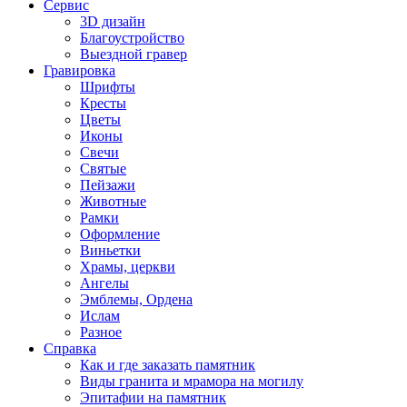
Сервис
3D дизайн
Благоустройство
Выездной гравер
Гравировка
Шрифты
Кресты
Цветы
Иконы
Свечи
Святые
Пейзажи
Животные
Рамки
Оформление
Виньетки
Храмы, церкви
Ангелы
Эмблемы, Ордена
Ислам
Разное
Справка
Как и где заказать памятник
Виды гранита и мрамора на могилу
Эпитафии на памятник