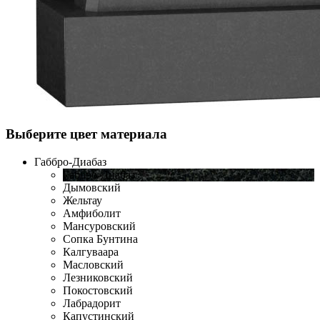
Выберите цвет материала
Габбро-Диабаз
Габбро-Диабаз
Дымовский
Жельтау
Амфиболит
Мансуровский
Сопка Бунтина
Калгуваара
Масловский
Лезниковский
Покостовский
Лабрадорит
Капустинский