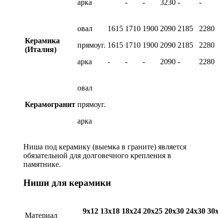
арка
-
-
3230
-
-
овал
1615
1710
1900
2090
2185
2280
Керамика
прямоуг.
1615
1710
1900
2090
2185
2280
(Италия)
арка
-
-
-
2090
-
2280
овал
Керамогранит
прямоуг.
арка
Ниша под керамику (выемка в граните) является
обязательной для долговечного крепления в
памятнике.
Ниши для керамики
9х12
13х18
18х24
20х25
20х30
24х30
30
Материал