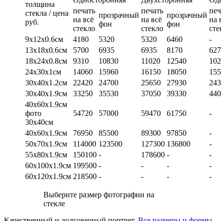
толщина
печать
печать
печ
стекла / цена
прозрачный
прозрачный
на всё
на всё
на 
руб.
фон
фон
стекло
стекло
сте
9х12х0.6см
4180
5320
5320
6460
-
13х18х0.6см
5700
6935
6935
8170
627
18х24х0.8см
9310
10830
11020
12540
102
24х30х1см
14060
15960
16150
18050
155
30х40х1.2см
22420
24700
25650
27930
243
30х40х1.9см
33250
35530
37050
39330
440
40х60х1.9см
фото
54720
57000
59470
61750
-
30х40см
40х60х1.9см
76950
85500
89300
97850
-
50х70х1.9см
114000
123500
127300
136800
-
55х80х1.9см
150100
-
178600
-
-
60х100х1.9см
199500
-
-
-
-
60х120х1.9см
218500
-
-
-
-
Выберите размер фотографии на
стекле
Качественный и долговечный портрет.
Все размеры и формы