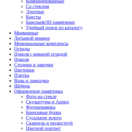
Комбинированные
Со стеклом
Элитные
Кресты
Барельеф/3D памятники
Удобный поиск по каталогу
Мраморные
Литьевой мрамор
Мемориальные комплексы
Ограды
Цоколя с кованой оградой
Цоколя
Столики и лавочки
Цветники
Плитка
Вазы и лампадки
Щебень
Оформление памятника
Фото на стекле
Скульптуры и Акрил
Фотокерамика
Бронзовые буквы
Сусальное золото
Скарпель и пескоструй
Цветной портрет