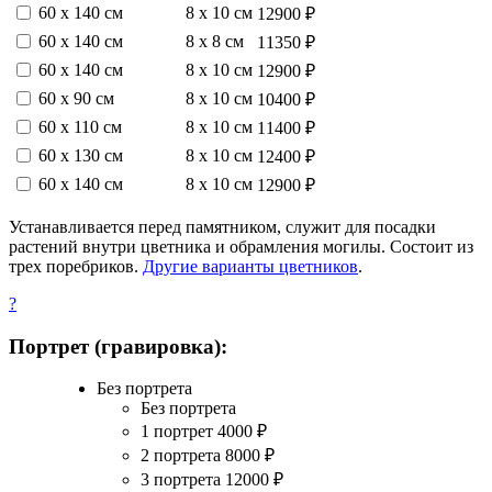
60 х 140 см
8 х 10 см
12900 ₽
60 х 140 см
8 х 8 см
11350 ₽
60 х 140 см
8 х 10 см
12900 ₽
60 х 90 см
8 х 10 см
10400 ₽
60 х 110 см
8 х 10 см
11400 ₽
60 х 130 см
8 х 10 см
12400 ₽
60 х 140 см
8 х 10 см
12900 ₽
Устанавливается перед памятником, служит для посадки
растений внутри цветника и обрамления могилы. Состоит из
трех поребриков.
Другие варианты цветников
.
?
Портрет (гравировка):
Без портрета
Без портрета
1 портрет
4000
₽
2 портрета
8000
₽
3 портрета
12000
₽