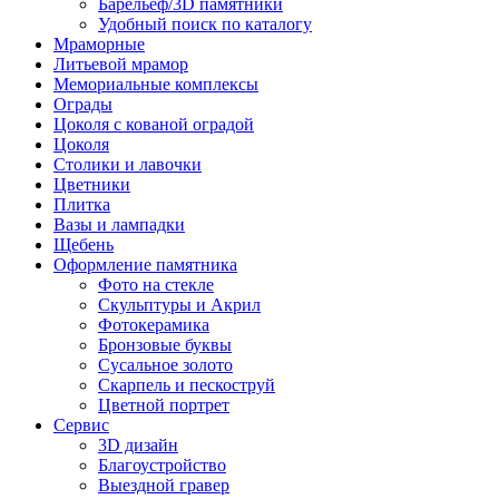
Барельеф/3D памятники
Удобный поиск по каталогу
Мраморные
Литьевой мрамор
Мемориальные комплексы
Ограды
Цоколя с кованой оградой
Цоколя
Столики и лавочки
Цветники
Плитка
Вазы и лампадки
Щебень
Оформление памятника
Фото на стекле
Скульптуры и Акрил
Фотокерамика
Бронзовые буквы
Сусальное золото
Скарпель и пескоструй
Цветной портрет
Сервис
3D дизайн
Благоустройство
Выездной гравер