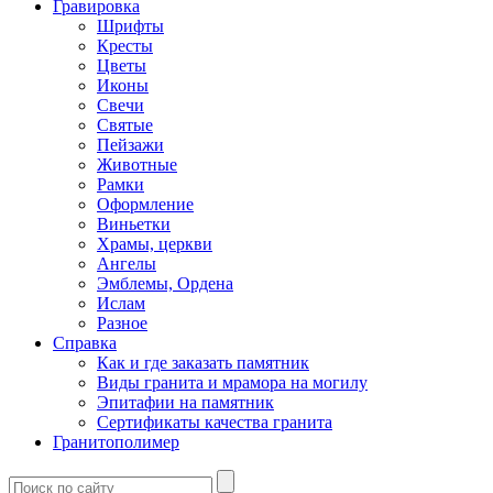
Гравировка
Шрифты
Кресты
Цветы
Иконы
Свечи
Святые
Пейзажи
Животные
Рамки
Оформление
Виньетки
Храмы, церкви
Ангелы
Эмблемы, Ордена
Ислам
Разное
Справка
Как и где заказать памятник
Виды гранита и мрамора на могилу
Эпитафии на памятник
Сертификаты качества гранита
Гранитополимер