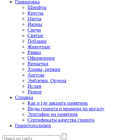
Гравировка
Шрифты
Кресты
Цветы
Иконы
Свечи
Святые
Пейзажи
Животные
Рамки
Оформление
Виньетки
Храмы, церкви
Ангелы
Эмблемы, Ордена
Ислам
Разное
Справка
Как и где заказать памятник
Виды гранита и мрамора на могилу
Эпитафии на памятник
Сертификаты качества гранита
Гранитополимер