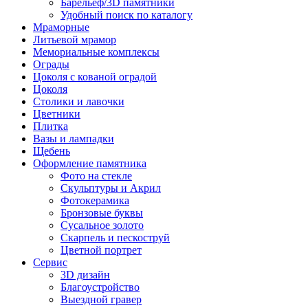
Барельеф/3D памятники
Удобный поиск по каталогу
Мраморные
Литьевой мрамор
Мемориальные комплексы
Ограды
Цоколя с кованой оградой
Цоколя
Столики и лавочки
Цветники
Плитка
Вазы и лампадки
Щебень
Оформление памятника
Фото на стекле
Скульптуры и Акрил
Фотокерамика
Бронзовые буквы
Сусальное золото
Скарпель и пескоструй
Цветной портрет
Сервис
3D дизайн
Благоустройство
Выездной гравер