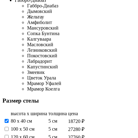
Габбро-Диабаз
Габбро-Диабаз
Дымовский
Жельтау
Амфиболит
Мансуровский
Сопка Бунтина
Калгуваара
Масловский
Лезниковский
Покостовский
Лабрадорит
Капустинский
Змеевик
Цветок Урала
Мрамор Уфалей
Мрамор Коелга
Размер стелы
высота х ширина
толщина
цена
80 х 40 см
5 см
18720 ₽
100 х 50 см
5 см
27280 ₽
120 х 60 см
5 см
37760 ₽