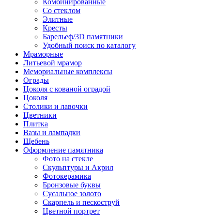
Комбинированные
Со стеклом
Элитные
Кресты
Барельеф/3D памятники
Удобный поиск по каталогу
Мраморные
Литьевой мрамор
Мемориальные комплексы
Ограды
Цоколя с кованой оградой
Цоколя
Столики и лавочки
Цветники
Плитка
Вазы и лампадки
Щебень
Оформление памятника
Фото на стекле
Скульптуры и Акрил
Фотокерамика
Бронзовые буквы
Сусальное золото
Скарпель и пескоструй
Цветной портрет