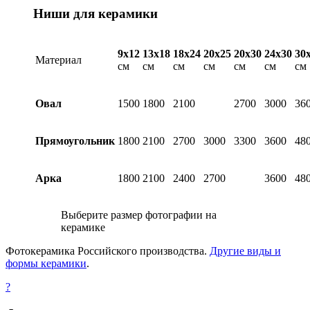
Ниши для керамики
9х12
13х18
18х24
20х25
20х30
24х30
30
Материал
см
см
см
см
см
см
см
Овал
1500
1800
2100
2700
3000
36
Прямоугольник
1800
2100
2700
3000
3300
3600
48
Арка
1800
2100
2400
2700
3600
48
Выберите размер фотографии на
керамике
Фотокерамика Российского производства.
Другие виды и
формы керамики
.
?