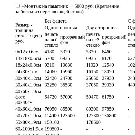
«Монтаж на памятник» - 5800 руб. (Крепление
на болты из нержавеющей стали)
Без фацета
С 
Размер -
Односторонняя
Двухсторонняя
Од
толщина
печать
печать
печ
стекла / цена
прозрачный
прозрачный
на всё
на всё
на 
руб.
фон
фон
стекло
стекло
сте
9х12х0.6см
4180
5320
5320
6460
-
13х18х0.6см
5700
6935
6935
8170
627
18х24х0.8см
9310
10830
11020
12540
102
24х30х1см
14060
15960
16150
18050
155
30х40х1.2см
22420
24700
25650
27930
243
30х40х1.9см
33250
35530
37050
39330
440
40х60х1.9см
фото
54720
57000
59470
61750
-
30х40см
40х60х1.9см
76950
85500
89300
97850
-
50х70х1.9см
114000
123500
127300
136800
-
55х80х1.9см
150100
-
178600
-
-
60х100х1.9см
199500
-
-
-
-