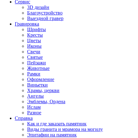
Сервис
3D дизайн
Благоустройство
Выездной гравер
Гравировка
Шрифты
Кресты
Цветы
Иконы
Свечи
Святые
Пейзажи
Животные
Рамки
Оформление
Виньетки
Храмы, церкви
Ангелы
Эмблемы, Ордена
Ислам
Разное
Справка
Как и где заказать памятник
Виды гранита и мрамора на могилу
Эпитафии на памятник