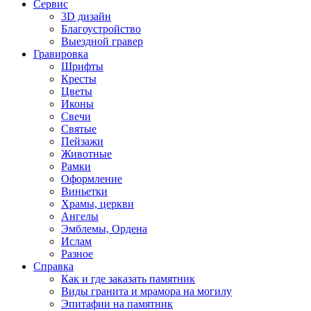
Сервис
3D дизайн
Благоустройство
Выездной гравер
Гравировка
Шрифты
Кресты
Цветы
Иконы
Свечи
Святые
Пейзажи
Животные
Рамки
Оформление
Виньетки
Храмы, церкви
Ангелы
Эмблемы, Ордена
Ислам
Разное
Справка
Как и где заказать памятник
Виды гранита и мрамора на могилу
Эпитафии на памятник