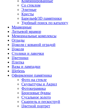
Комбинированные
Со стеклом
Элитные
Кресты
Барельеф/3D памятники
Удобный поиск по каталогу
Мраморные
Литьевой мрамор
Мемориальные комплексы
Ограды
Цоколя с кованой оградой
Цоколя
Столики и лавочки
Цветники
Плитка
Вазы и лампадки
Щебень
Оформление памятника
Фото на стекле
Скульптуры и Акрил
Фотокерамика
Бронзовые буквы
Сусальное золото
Скарпель и пескоструй
Цветной портрет