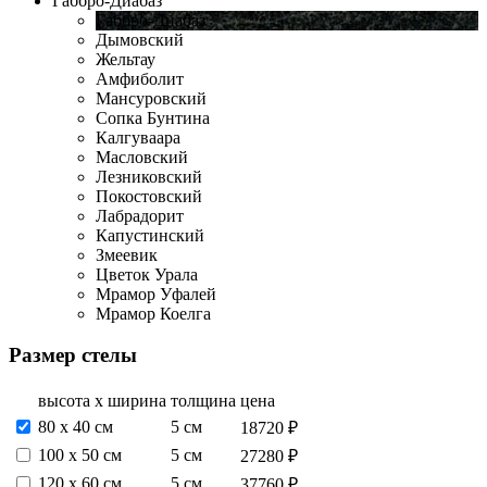
Габбро-Диабаз
Габбро-Диабаз
Дымовский
Жельтау
Амфиболит
Мансуровский
Сопка Бунтина
Калгуваара
Масловский
Лезниковский
Покостовский
Лабрадорит
Капустинский
Змеевик
Цветок Урала
Мрамор Уфалей
Мрамор Коелга
Размер стелы
высота х ширина
толщина
цена
80 х 40 см
5 см
18720 ₽
100 х 50 см
5 см
27280 ₽
120 х 60 см
5 см
37760 ₽