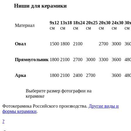
Ниши для керамики
9х12
13х18
18х24
20х25
20х30
24х30
30
Материал
см
см
см
см
см
см
см
Овал
1500
1800
2100
2700
3000
36
Прямоугольник
1800
2100
2700
3000
3300
3600
48
Арка
1800
2100
2400
2700
3600
48
Выберите размер фотографии на
керамике
Фотокерамика Российского производства.
Другие виды и
формы керамики
.
?