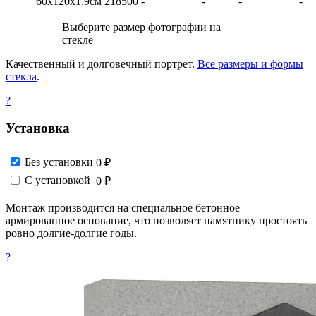
60х120х1.9см
218500
-
-
-
-
Выберите размер фотографии на
стекле
Качественный и долговечный портрет.
Все размеры и формы
стекла
.
?
Установка
Без установки
0 ₽
С установкой
0 ₽
Монтаж производится на специальное бетонное
армированное основание, что позволяет памятнику простоять
ровно долгие-долгие годы.
?