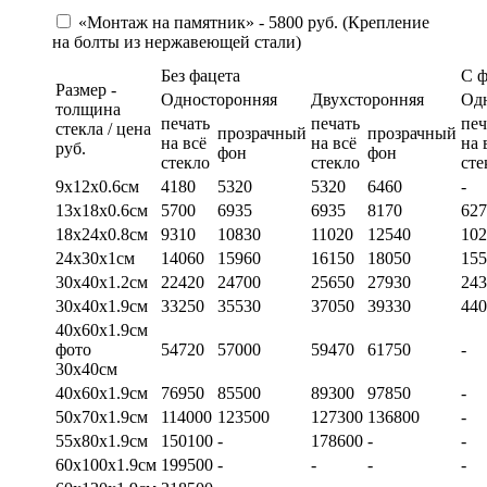
«Монтаж на памятник» - 5800 руб. (Крепление
на болты из нержавеющей стали)
Без фацета
С 
Размер -
Односторонняя
Двухсторонняя
Од
толщина
печать
печать
печ
стекла / цена
прозрачный
прозрачный
на всё
на всё
на 
руб.
фон
фон
стекло
стекло
сте
9х12х0.6см
4180
5320
5320
6460
-
13х18х0.6см
5700
6935
6935
8170
627
18х24х0.8см
9310
10830
11020
12540
102
24х30х1см
14060
15960
16150
18050
155
30х40х1.2см
22420
24700
25650
27930
243
30х40х1.9см
33250
35530
37050
39330
440
40х60х1.9см
фото
54720
57000
59470
61750
-
30х40см
40х60х1.9см
76950
85500
89300
97850
-
50х70х1.9см
114000
123500
127300
136800
-
55х80х1.9см
150100
-
178600
-
-
60х100х1.9см
199500
-
-
-
-