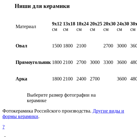
Ниши для керамики
9х12
13х18
18х24
20х25
20х30
24х30
30
Материал
см
см
см
см
см
см
см
Овал
1500
1800
2100
2700
3000
36
Прямоугольник
1800
2100
2700
3000
3300
3600
48
Арка
1800
2100
2400
2700
3600
48
Выберите размер фотографии на
керамике
Фотокерамика Российского производства.
Другие виды и
формы керамики
.
?