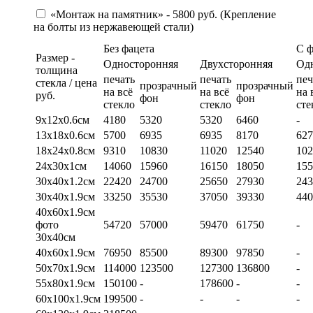
«Монтаж на памятник» - 5800 руб. (Крепление
на болты из нержавеющей стали)
Без фацета
С 
Размер -
Односторонняя
Двухсторонняя
Од
толщина
печать
печать
печ
стекла / цена
прозрачный
прозрачный
на всё
на всё
на 
руб.
фон
фон
стекло
стекло
сте
9х12х0.6см
4180
5320
5320
6460
-
13х18х0.6см
5700
6935
6935
8170
627
18х24х0.8см
9310
10830
11020
12540
102
24х30х1см
14060
15960
16150
18050
155
30х40х1.2см
22420
24700
25650
27930
243
30х40х1.9см
33250
35530
37050
39330
440
40х60х1.9см
фото
54720
57000
59470
61750
-
30х40см
40х60х1.9см
76950
85500
89300
97850
-
50х70х1.9см
114000
123500
127300
136800
-
55х80х1.9см
150100
-
178600
-
-
60х100х1.9см
199500
-
-
-
-