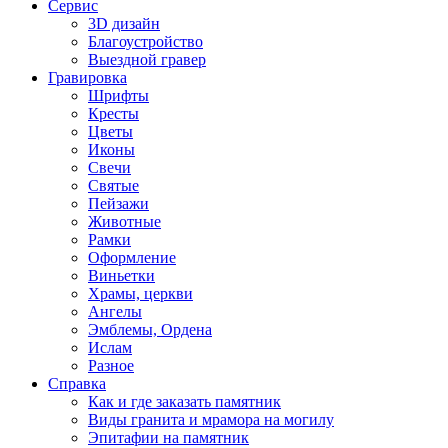
Сервис
3D дизайн
Благоустройство
Выездной гравер
Гравировка
Шрифты
Кресты
Цветы
Иконы
Свечи
Святые
Пейзажи
Животные
Рамки
Оформление
Виньетки
Храмы, церкви
Ангелы
Эмблемы, Ордена
Ислам
Разное
Справка
Как и где заказать памятник
Виды гранита и мрамора на могилу
Эпитафии на памятник