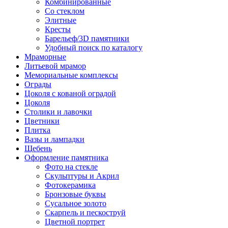
Комбинированные
Со стеклом
Элитные
Кресты
Барельеф/3D памятники
Удобный поиск по каталогу
Мраморные
Литьевой мрамор
Мемориальные комплексы
Ограды
Цоколя с кованой оградой
Цоколя
Столики и лавочки
Цветники
Плитка
Вазы и лампадки
Щебень
Оформление памятника
Фото на стекле
Скульптуры и Акрил
Фотокерамика
Бронзовые буквы
Сусальное золото
Скарпель и пескоструй
Цветной портрет