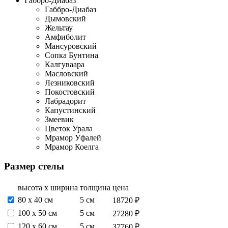
Габбро-Диабаз
Габбро-Диабаз
Дымовский
Жельтау
Амфиболит
Мансуровский
Сопка Бунтина
Калгуваара
Масловский
Лезниковский
Покостовский
Лабрадорит
Капустинский
Змеевик
Цветок Урала
Мрамор Уфалей
Мрамор Коелга
Размер стелы
высота х ширина
толщина
цена
80 х 40 см
5 см
18720 ₽
100 х 50 см
5 см
27280 ₽
120 х 60 см
5 см
37760 ₽