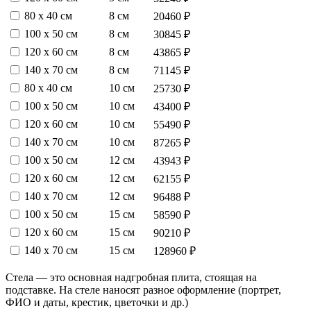
80 х 40 см
8 см
20460 ₽
100 х 50 см
8 см
30845 ₽
120 х 60 см
8 см
43865 ₽
140 х 70 см
8 см
71145 ₽
80 х 40 см
10 см
25730 ₽
100 х 50 см
10 см
43400 ₽
120 х 60 см
10 см
55490 ₽
140 х 70 см
10 см
87265 ₽
100 х 50 см
12 см
43943 ₽
120 х 60 см
12 см
62155 ₽
140 х 70 см
12 см
96488 ₽
100 х 50 см
15 см
58590 ₽
120 х 60 см
15 см
90210 ₽
140 х 70 см
15 см
128960 ₽
Стела — это основная надгробная плита, стоящая на
подставке. На стеле наносят разное оформление (портрет,
ФИО и даты, крестик, цветочки и др.)