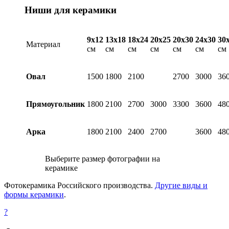
Ниши для керамики
9х12
13х18
18х24
20х25
20х30
24х30
30
Материал
см
см
см
см
см
см
см
Овал
1500
1800
2100
2700
3000
36
Прямоугольник
1800
2100
2700
3000
3300
3600
48
Арка
1800
2100
2400
2700
3600
48
Выберите размер фотографии на
керамике
Фотокерамика Российского производства.
Другие виды и
формы керамики
.
?