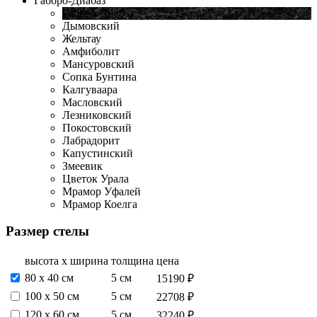
Габбро-Диабаз
Габбро-Диабаз
Дымовский
Жельтау
Амфиболит
Мансуровский
Сопка Бунтина
Калгуваара
Масловский
Лезниковский
Покостовский
Лабрадорит
Капустинский
Змеевик
Цветок Урала
Мрамор Уфалей
Мрамор Коелга
Размер стелы
высота х ширина
толщина
цена
80 х 40 см
5 см
15190 ₽
100 х 50 см
5 см
22708 ₽
120 х 60 см
5 см
32240 ₽