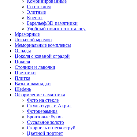
Комбинированные
Со стеклом
Элитные
Кресты
Барельеф/3D памятники
Удобный поиск по каталогу
Мраморные
Литьевой мрамор
Мемориальные комплексы
Ограды
Цоколя с кованой оградой
Цоколя
Столики и лавочки
Цветники
Плитка
Вазы и лампадки
Щебень
Оформление памятника
Фото на стекле
Скульптуры и Акрил
Фотокерамика
Бронзовые буквы
Сусальное золото
Скарпель и пескоструй
Цветной портрет