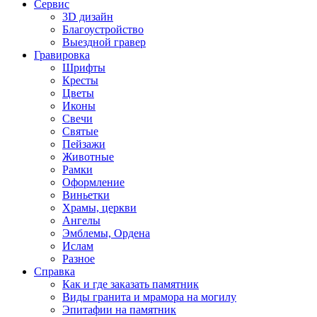
Сервис
3D дизайн
Благоустройство
Выездной гравер
Гравировка
Шрифты
Кресты
Цветы
Иконы
Свечи
Святые
Пейзажи
Животные
Рамки
Оформление
Виньетки
Храмы, церкви
Ангелы
Эмблемы, Ордена
Ислам
Разное
Справка
Как и где заказать памятник
Виды гранита и мрамора на могилу
Эпитафии на памятник