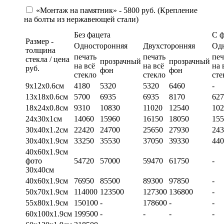
«Монтаж на памятник» - 5800 руб. (Крепление
на болты из нержавеющей стали)
Без фацета
С 
Размер -
Односторонняя
Двухсторонняя
Од
толщина
печать
печать
печ
стекла / цена
прозрачный
прозрачный
на всё
на всё
на 
руб.
фон
фон
стекло
стекло
сте
9х12х0.6см
4180
5320
5320
6460
-
13х18х0.6см
5700
6935
6935
8170
627
18х24х0.8см
9310
10830
11020
12540
102
24х30х1см
14060
15960
16150
18050
155
30х40х1.2см
22420
24700
25650
27930
243
30х40х1.9см
33250
35530
37050
39330
440
40х60х1.9см
фото
54720
57000
59470
61750
-
30х40см
40х60х1.9см
76950
85500
89300
97850
-
50х70х1.9см
114000
123500
127300
136800
-
55х80х1.9см
150100
-
178600
-
-
60х100х1.9см
199500
-
-
-
-