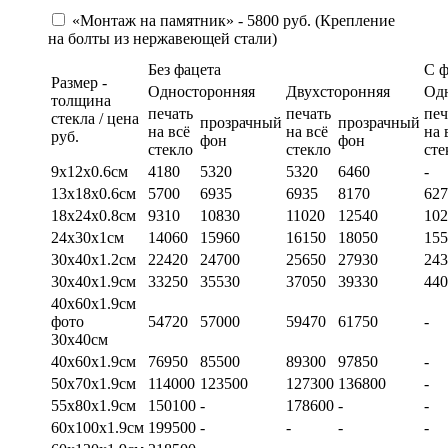
«Монтаж на памятник» - 5800 руб. (Крепление
на болты из нержавеющей стали)
Без фацета
С 
Размер -
Односторонняя
Двухсторонняя
Од
толщина
печать
печать
печ
стекла / цена
прозрачный
прозрачный
на всё
на всё
на 
руб.
фон
фон
стекло
стекло
сте
9х12х0.6см
4180
5320
5320
6460
-
13х18х0.6см
5700
6935
6935
8170
627
18х24х0.8см
9310
10830
11020
12540
102
24х30х1см
14060
15960
16150
18050
155
30х40х1.2см
22420
24700
25650
27930
243
30х40х1.9см
33250
35530
37050
39330
440
40х60х1.9см
фото
54720
57000
59470
61750
-
30х40см
40х60х1.9см
76950
85500
89300
97850
-
50х70х1.9см
114000
123500
127300
136800
-
55х80х1.9см
150100
-
178600
-
-
60х100х1.9см
199500
-
-
-
-