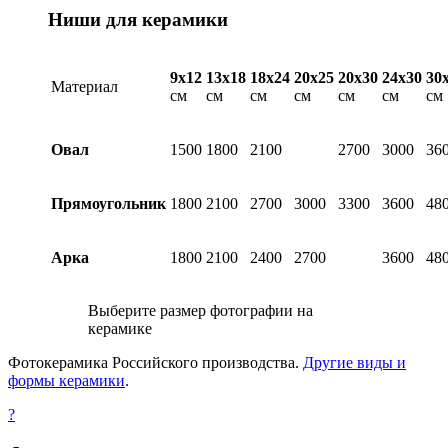
Ниши для керамики
9х12
13х18
18х24
20х25
20х30
24х30
30
Материал
см
см
см
см
см
см
см
Овал
1500
1800
2100
2700
3000
36
Прямоугольник
1800
2100
2700
3000
3300
3600
48
Арка
1800
2100
2400
2700
3600
48
Выберите размер фотографии на
керамике
Фотокерамика Российского производства.
Другие виды и
формы керамики
.
?