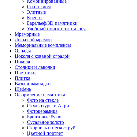
Комбинированные
Со стеклом
Элитные
Кресты
Барельеф/3D памятники
Удобный поиск по каталогу
Мраморные
Литьевой мрамор
Мемориальные комплексы
Ограды
Цоколя с кованой оградой
Цоколя
Столики и лавочки
Цветники
Плитка
Вазы и лампадки
Щебень
Оформление памятника
Фото на стекле
Скульптуры и Акрил
Фотокерамика
Бронзовые буквы
Сусальное золото
Скарпель и пескоструй
Цветной портрет