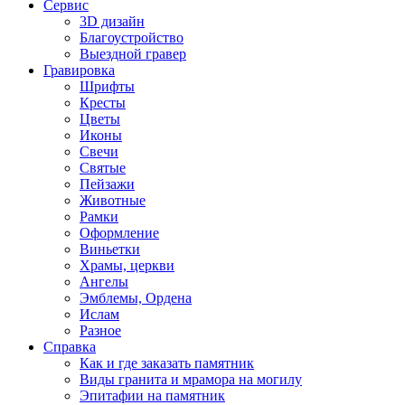
Сервис
3D дизайн
Благоустройство
Выездной гравер
Гравировка
Шрифты
Кресты
Цветы
Иконы
Свечи
Святые
Пейзажи
Животные
Рамки
Оформление
Виньетки
Храмы, церкви
Ангелы
Эмблемы, Ордена
Ислам
Разное
Справка
Как и где заказать памятник
Виды гранита и мрамора на могилу
Эпитафии на памятник