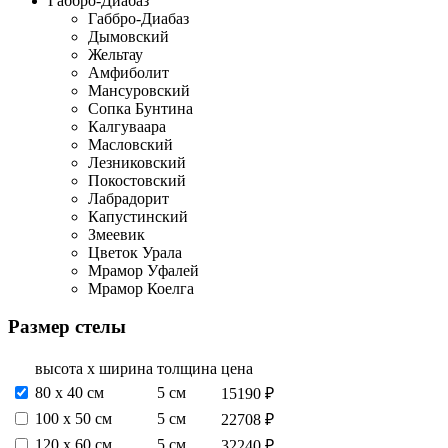
Габбро-Диабаз
Габбро-Диабаз
Дымовский
Жельтау
Амфиболит
Мансуровский
Сопка Бунтина
Калгуваара
Масловский
Лезниковский
Покостовский
Лабрадорит
Капустинский
Змеевик
Цветок Урала
Мрамор Уфалей
Мрамор Коелга
Размер стелы
высота х ширина
толщина
цена
80 х 40 см
5 см
15190 ₽
100 х 50 см
5 см
22708 ₽
120 х 60 см
5 см
32240 ₽