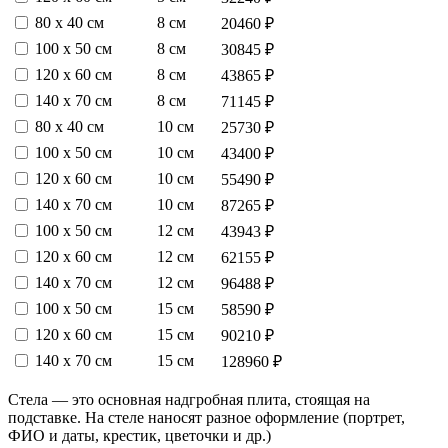
80 х 40 см
8 см
20460 ₽
100 х 50 см
8 см
30845 ₽
120 х 60 см
8 см
43865 ₽
140 х 70 см
8 см
71145 ₽
80 х 40 см
10 см
25730 ₽
100 х 50 см
10 см
43400 ₽
120 х 60 см
10 см
55490 ₽
140 х 70 см
10 см
87265 ₽
100 х 50 см
12 см
43943 ₽
120 х 60 см
12 см
62155 ₽
140 х 70 см
12 см
96488 ₽
100 х 50 см
15 см
58590 ₽
120 х 60 см
15 см
90210 ₽
140 х 70 см
15 см
128960 ₽
Стела — это основная надгробная плита, стоящая на
подставке. На стеле наносят разное оформление (портрет,
ФИО и даты, крестик, цветочки и др.)