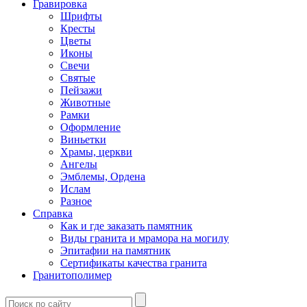
Гравировка
Шрифты
Кресты
Цветы
Иконы
Свечи
Святые
Пейзажи
Животные
Рамки
Оформление
Виньетки
Храмы, церкви
Ангелы
Эмблемы, Ордена
Ислам
Разное
Справка
Как и где заказать памятник
Виды гранита и мрамора на могилу
Эпитафии на памятник
Сертификаты качества гранита
Гранитополимер