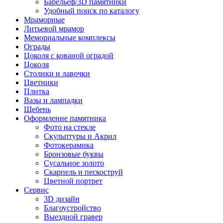
Барельеф/3D памятники
Удобный поиск по каталогу
Мраморные
Литьевой мрамор
Мемориальные комплексы
Ограды
Цоколя с кованой оградой
Цоколя
Столики и лавочки
Цветники
Плитка
Вазы и лампадки
Щебень
Оформление памятника
Фото на стекле
Скульптуры и Акрил
Фотокерамика
Бронзовые буквы
Сусальное золото
Скарпель и пескоструй
Цветной портрет
Сервис
3D дизайн
Благоустройство
Выездной гравер