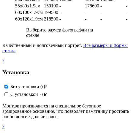
55х80х1.9см
150100
-
178600
-
-
60х100х1.9см
199500
-
-
-
-
60х120х1.9см
218500
-
-
-
-
Выберите размер фотографии на
стекле
Качественный и долговечный портрет.
Все размеры и формы
стекла
.
?
Установка
Без установки
0 ₽
С установкой
0 ₽
Монтаж производится на специальное бетонное
армированное основание, что позволяет памятнику простоять
ровно долгие-долгие годы.
?