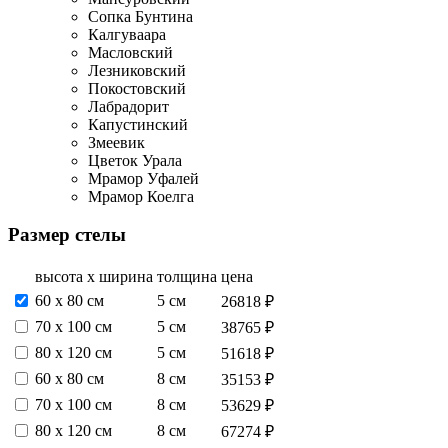
Сопка Бунтина
Калгуваара
Масловский
Лезниковский
Покостовский
Лабрадорит
Капустинский
Змеевик
Цветок Урала
Мрамор Уфалей
Мрамор Коелга
Размер стелы
высота х ширина
толщина
цена
60 х 80 см
5 см
26818 ₽
70 х 100 см
5 см
38765 ₽
80 х 120 см
5 см
51618 ₽
60 х 80 см
8 см
35153 ₽
70 х 100 см
8 см
53629 ₽
80 х 120 см
8 см
67274 ₽