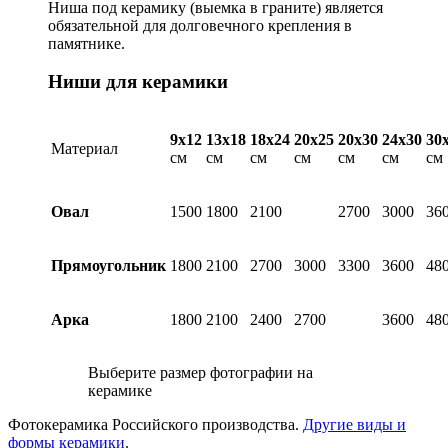
Ниша под керамику (выемка в граните) является
обязательной для долговечного крепления в
памятнике.
Ниши для керамики
9х12
13х18
18х24
20х25
20х30
24х30
30
Материал
см
см
см
см
см
см
см
Овал
1500
1800
2100
2700
3000
36
Прямоугольник
1800
2100
2700
3000
3300
3600
48
Арка
1800
2100
2400
2700
3600
48
Выберите размер фотографии на
керамике
Фотокерамика Российского производства.
Другие виды и
формы керамики
.