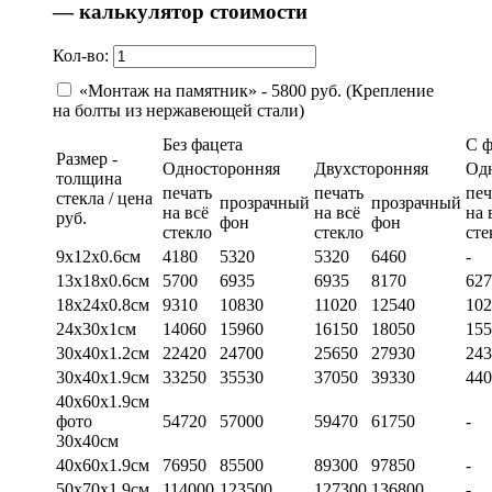
— калькулятор стоимости
Кол-во:
«Монтаж на памятник» - 5800 руб. (Крепление
на болты из нержавеющей стали)
Без фацета
С 
Размер -
Односторонняя
Двухсторонняя
Од
толщина
печать
печать
печ
стекла / цена
прозрачный
прозрачный
на всё
на всё
на 
руб.
фон
фон
стекло
стекло
сте
9х12х0.6см
4180
5320
5320
6460
-
13х18х0.6см
5700
6935
6935
8170
627
18х24х0.8см
9310
10830
11020
12540
102
24х30х1см
14060
15960
16150
18050
155
30х40х1.2см
22420
24700
25650
27930
243
30х40х1.9см
33250
35530
37050
39330
440
40х60х1.9см
фото
54720
57000
59470
61750
-
30х40см
40х60х1.9см
76950
85500
89300
97850
-
50х70х1.9см
114000
123500
127300
136800
-