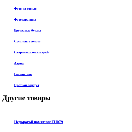
Фото на стекле
Фотокерамика
Бронзовые буквы
Сусальное золото
Скарпель и пескоструй
Акрил
Гравировка
Цветной портрет
Другие товары
Недорогой памятник ГН079