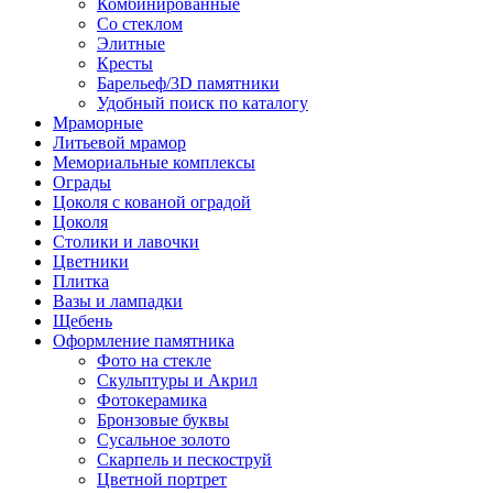
Комбинированные
Со стеклом
Элитные
Кресты
Барельеф/3D памятники
Удобный поиск по каталогу
Мраморные
Литьевой мрамор
Мемориальные комплексы
Ограды
Цоколя с кованой оградой
Цоколя
Столики и лавочки
Цветники
Плитка
Вазы и лампадки
Щебень
Оформление памятника
Фото на стекле
Скульптуры и Акрил
Фотокерамика
Бронзовые буквы
Сусальное золото
Скарпель и пескоструй
Цветной портрет