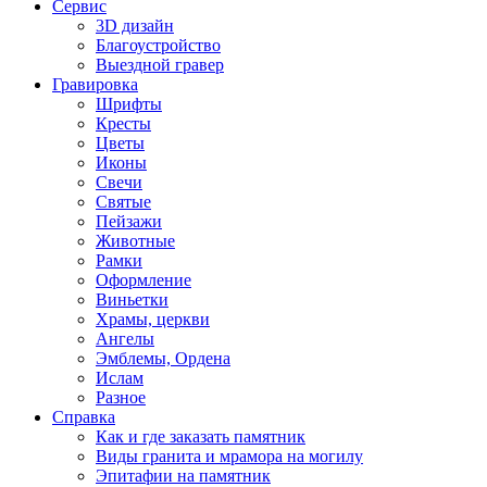
Сервис
3D дизайн
Благоустройство
Выездной гравер
Гравировка
Шрифты
Кресты
Цветы
Иконы
Свечи
Святые
Пейзажи
Животные
Рамки
Оформление
Виньетки
Храмы, церкви
Ангелы
Эмблемы, Ордена
Ислам
Разное
Справка
Как и где заказать памятник
Виды гранита и мрамора на могилу
Эпитафии на памятник