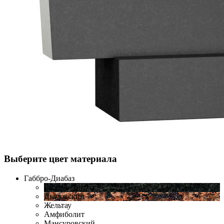
Выберите цвет материала
Габбро-Диабаз
Габбро-Диабаз
Дымовский
Жельтау
Амфиболит
Мансуровский