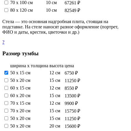
70 х 100 см
10 см
67261 ₽
80 х 120 см
10 см
82549 ₽
Стела — это основная надгробная плита, стоящая на
подставке. На стеле наносят разное оформление (портрет,
ФИО и даты, крестик, цветочки и др.)
?
Размер тумбы
ширина х толщина
высота
цена
50 х 15 см
12 см
6750 ₽
50 х 20 см
15 см
11250 ₽
60 х 15 см
12 см
8550 ₽
60 х 20 см
15 см
13500 ₽
70 х 15 см
12 см
9900 ₽
70 х 20 см
15 см
15750 ₽
50 х 20 см
15 см
11250 ₽
50 х 20 см
20 см
15600 ₽