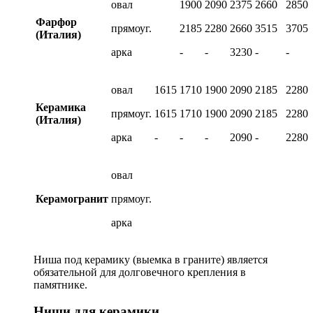
овал
1900
2090
2375
2660
2850
Фарфор
прямоуг.
2185
2280
2660
3515
3705
(Италия)
арка
-
-
3230
-
-
овал
1615
1710
1900
2090
2185
2280
Керамика
прямоуг.
1615
1710
1900
2090
2185
2280
(Италия)
арка
-
-
-
2090
-
2280
овал
Керамогранит
прямоуг.
арка
Ниша под керамику (выемка в граните) является
обязательной для долговечного крепления в
памятнике.
Ниши для керамики