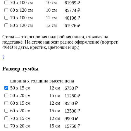
70 х 100 см
10 см
61989 ₽
80 х 120 см
10 см
85774 ₽
70 х 100 см
12 см
40196 ₽
80 х 120 см
12 см
61976 ₽
Стела — это основная надгробная плита, стоящая на
подставке. На стеле наносят разное оформление (портрет,
ФИО и даты, крестик, цветочки и др.)
?
Размер тумбы
ширина х толщина
высота
цена
50 х 15 см
12 см
6750 ₽
50 х 20 см
15 см
11250 ₽
60 х 15 см
12 см
8550 ₽
60 х 20 см
15 см
13500 ₽
70 х 15 см
12 см
9900 ₽
70 х 20 см
15 см
15750 ₽