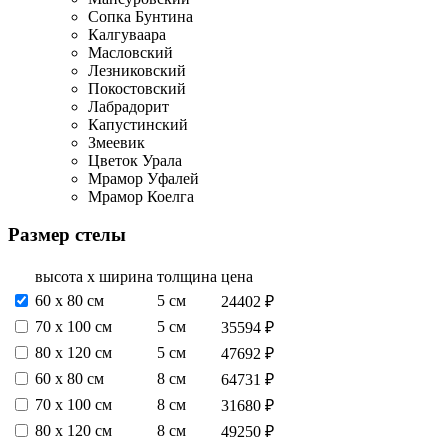
Сопка Бунтина
Калгуваара
Масловский
Лезниковский
Покостовский
Лабрадорит
Капустинский
Змеевик
Цветок Урала
Мрамор Уфалей
Мрамор Коелга
Размер стелы
высота х ширина
толщина
цена
60 х 80 см
5 см
24402 ₽
70 х 100 см
5 см
35594 ₽
80 х 120 см
5 см
47692 ₽
60 х 80 см
8 см
64731 ₽
70 х 100 см
8 см
31680 ₽
80 х 120 см
8 см
49250 ₽