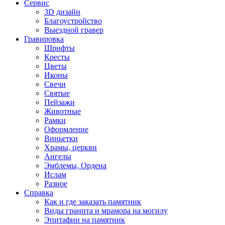
Сервис
3D дизайн
Благоустройство
Выездной гравер
Гравировка
Шрифты
Кресты
Цветы
Иконы
Свечи
Святые
Пейзажи
Животные
Рамки
Оформление
Виньетки
Храмы, церкви
Ангелы
Эмблемы, Ордена
Ислам
Разное
Справка
Как и где заказать памятник
Виды гранита и мрамора на могилу
Эпитафии на памятник