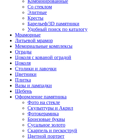
Комбинированные
Со стеклом
Элитные
Кресты
Барельеф/3D памятники
Удобный поиск по каталогу
Мраморные
Литьевой мрамор
Мемориальные комплексы
Ограды
Цоколя с кованой оградой
Цоколя
Столики и лавочки
Цветники
Плитка
Вазы и лампадки
Щебень
Оформление памятника
Фото на стекле
Скульптуры и Акрил
Фотокерамика
Бронзовые буквы
Сусальное золото
Скарпель и пескоструй
Цветной портрет