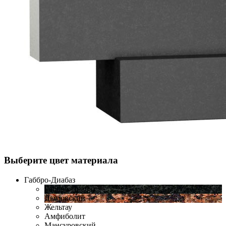
Выберите цвет материала
Габбро-Диабаз
Габбро-Диабаз
Дымовский
Жельтау
Амфиболит
Мансуровский