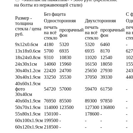
на болты из нержавеющей стали)
Без фацета
С 
Размер -
Односторонняя
Двухсторонняя
Од
толщина
печать
печать
печ
стекла / цена
прозрачный
прозрачный
на всё
на всё
на 
руб.
фон
фон
стекло
стекло
сте
9х12х0.6см
4180
5320
5320
6460
-
13х18х0.6см
5700
6935
6935
8170
627
18х24х0.8см
9310
10830
11020
12540
102
24х30х1см
14060
15960
16150
18050
155
30х40х1.2см
22420
24700
25650
27930
243
30х40х1.9см
33250
35530
37050
39330
440
40х60х1.9см
фото
54720
57000
59470
61750
-
30х40см
40х60х1.9см
76950
85500
89300
97850
-
50х70х1.9см
114000
123500
127300
136800
-
55х80х1.9см
150100
-
178600
-
-
60х100х1.9см
199500
-
-
-
-
60х120х1.9см
218500
-
-
-
-