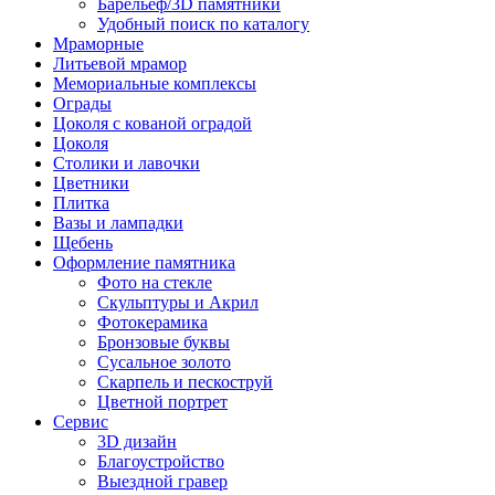
Барельеф/3D памятники
Удобный поиск по каталогу
Мраморные
Литьевой мрамор
Мемориальные комплексы
Ограды
Цоколя с кованой оградой
Цоколя
Столики и лавочки
Цветники
Плитка
Вазы и лампадки
Щебень
Оформление памятника
Фото на стекле
Скульптуры и Акрил
Фотокерамика
Бронзовые буквы
Сусальное золото
Скарпель и пескоструй
Цветной портрет
Сервис
3D дизайн
Благоустройство
Выездной гравер