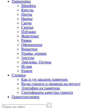
Гравировка
Шрифты
Кресты
Цветы
Иконы
Свечи
Святые
Пейзажи
Животные
Рамки
Оформление
Виньетки
Храмы, церкви
Ангелы
Эмблемы, Ордена
Ислам
Разное
Справка
Как и где заказать памятник
Виды гранита и мрамора на могилу
Эпитафии на памятник
Сертификаты качества гранита
Гранитополимер