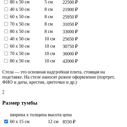
80 х 50 см
5 см
22500 ₽
40 х 50 см
8 см
21900 ₽
60 х 50 см
8 см
25950 ₽
70 х 50 см
8 см
31050 ₽
80 х 50 см
8 см
33000 ₽
40 х 50 см
10 см
25650 ₽
60 х 50 см
10 см
30750 ₽
70 х 50 см
10 см
36000 ₽
80 х 50 см
10 см
42000 ₽
Стела — это основная надгробная плита, стоящая на
подставке. На стеле наносят разное оформление (портрет,
ФИО и даты, крестик, цветочки и др.)
?
Размер тумбы
ширина х толщина
высота
цена
60 х 15 см
12 см
8550 ₽