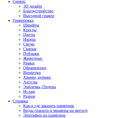
Сервис
3D дизайн
Благоустройство
Выездной гравер
Гравировка
Шрифты
Кресты
Цветы
Иконы
Свечи
Святые
Пейзажи
Животные
Рамки
Оформление
Виньетки
Храмы, церкви
Ангелы
Эмблемы, Ордена
Ислам
Разное
Справка
Как и где заказать памятник
Виды гранита и мрамора на могилу
Эпитафии на памятник