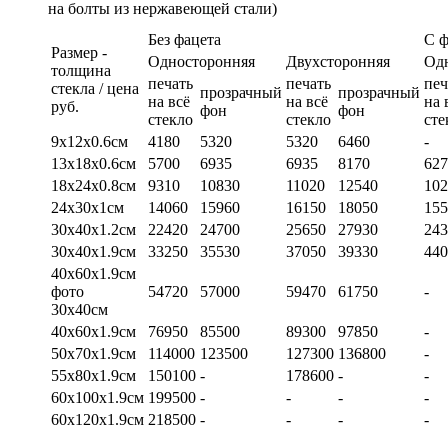
на болты из нержавеющей стали)
Без фацета
С 
Размер -
Односторонняя
Двухсторонняя
Од
толщина
печать
печать
печ
стекла / цена
прозрачный
прозрачный
на всё
на всё
на 
руб.
фон
фон
стекло
стекло
сте
9х12х0.6см
4180
5320
5320
6460
-
13х18х0.6см
5700
6935
6935
8170
627
18х24х0.8см
9310
10830
11020
12540
102
24х30х1см
14060
15960
16150
18050
155
30х40х1.2см
22420
24700
25650
27930
243
30х40х1.9см
33250
35530
37050
39330
440
40х60х1.9см
фото
54720
57000
59470
61750
-
30х40см
40х60х1.9см
76950
85500
89300
97850
-
50х70х1.9см
114000
123500
127300
136800
-
55х80х1.9см
150100
-
178600
-
-
60х100х1.9см
199500
-
-
-
-
60х120х1.9см
218500
-
-
-
-