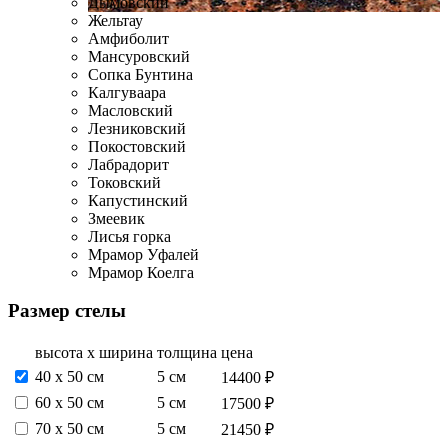
Дымовский
Жельтау
Амфиболит
Мансуровский
Сопка Бунтина
Калгуваара
Масловский
Лезниковский
Покостовский
Лабрадорит
Токовский
Капустинский
Змеевик
Лисья горка
Мрамор Уфалей
Мрамор Коелга
Размер стелы
высота х ширина
толщина
цена
40 х 50 см
5 см
14400 ₽
60 х 50 см
5 см
17500 ₽
70 х 50 см
5 см
21450 ₽