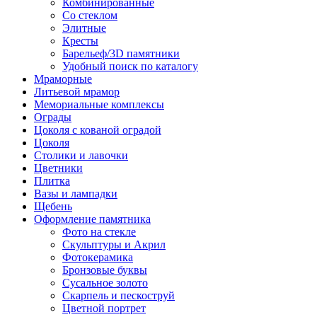
Комбинированные
Со стеклом
Элитные
Кресты
Барельеф/3D памятники
Удобный поиск по каталогу
Мраморные
Литьевой мрамор
Мемориальные комплексы
Ограды
Цоколя с кованой оградой
Цоколя
Столики и лавочки
Цветники
Плитка
Вазы и лампадки
Щебень
Оформление памятника
Фото на стекле
Скульптуры и Акрил
Фотокерамика
Бронзовые буквы
Сусальное золото
Скарпель и пескоструй
Цветной портрет