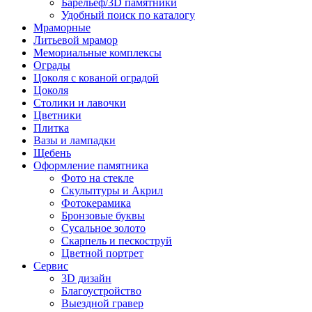
Барельеф/3D памятники
Удобный поиск по каталогу
Мраморные
Литьевой мрамор
Мемориальные комплексы
Ограды
Цоколя с кованой оградой
Цоколя
Столики и лавочки
Цветники
Плитка
Вазы и лампадки
Щебень
Оформление памятника
Фото на стекле
Скульптуры и Акрил
Фотокерамика
Бронзовые буквы
Сусальное золото
Скарпель и пескоструй
Цветной портрет
Сервис
3D дизайн
Благоустройство
Выездной гравер