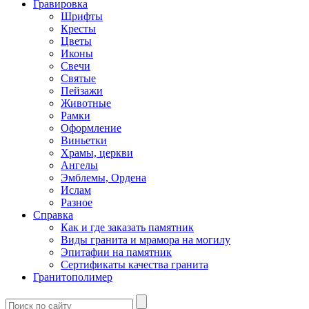
Гравировка
Шрифты
Кресты
Цветы
Иконы
Свечи
Святые
Пейзажи
Животные
Рамки
Оформление
Виньетки
Храмы, церкви
Ангелы
Эмблемы, Ордена
Ислам
Разное
Справка
Как и где заказать памятник
Виды гранита и мрамора на могилу
Эпитафии на памятник
Сертификаты качества гранита
Гранитополимер