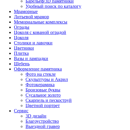
Барельеф/3D памятники
Удобный поиск по каталогу
Мраморные
Литьевой мрамор
Мемориальные комплексы
Ограды
Цоколя с кованой оградой
Цоколя
Столики и лавочки
Цветники
Плитка
Вазы и лампадки
Щебень
Оформление памятника
Фото на стекле
Скульптуры и Акрил
Фотокерамика
Бронзовые буквы
Сусальное золото
Скарпель и пескоструй
Цветной портрет
Сервис
3D дизайн
Благоустройство
Выездной гравер