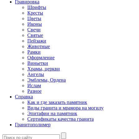
Гравировка
Шрифты
Кресты
Цветы
Иконы
Свечи
Святые
Пейзажи
Животные
Рамки
Оформление
Виньетки
Храмы, церкви
Ангелы
Эмблемы, Ордена
Ислам
Разное
Справка
Как и где заказать памятник
Виды гранита и мрамора на могилу
Эпитафии на памятник
Сертификаты качества гранита
Гранитополимер