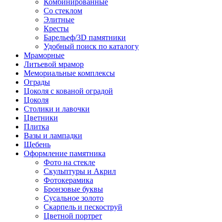
Комбинированные
Со стеклом
Элитные
Кресты
Барельеф/3D памятники
Удобный поиск по каталогу
Мраморные
Литьевой мрамор
Мемориальные комплексы
Ограды
Цоколя с кованой оградой
Цоколя
Столики и лавочки
Цветники
Плитка
Вазы и лампадки
Щебень
Оформление памятника
Фото на стекле
Скульптуры и Акрил
Фотокерамика
Бронзовые буквы
Сусальное золото
Скарпель и пескоструй
Цветной портрет