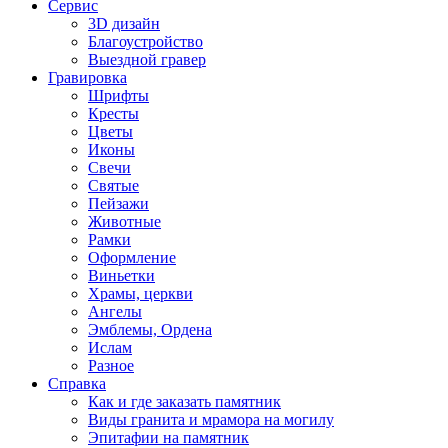
Сервис
3D дизайн
Благоустройство
Выездной гравер
Гравировка
Шрифты
Кресты
Цветы
Иконы
Свечи
Святые
Пейзажи
Животные
Рамки
Оформление
Виньетки
Храмы, церкви
Ангелы
Эмблемы, Ордена
Ислам
Разное
Справка
Как и где заказать памятник
Виды гранита и мрамора на могилу
Эпитафии на памятник