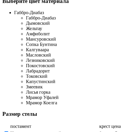
Выберите цвет материала
Габбро-Диабаз
Габбро-Диабаз
Дымовский
Жельтау
Амфиболит
Мансуровский
Сопка Бунтина
Калгуваара
Масловский
Лезниковский
Покостовский
Лабрадорит
Токовский
Капустинский
Змеевик
Лисья горка
Мрамор Уфалей
Мрамор Коелга
Размер стелы
постамент
крест
цена