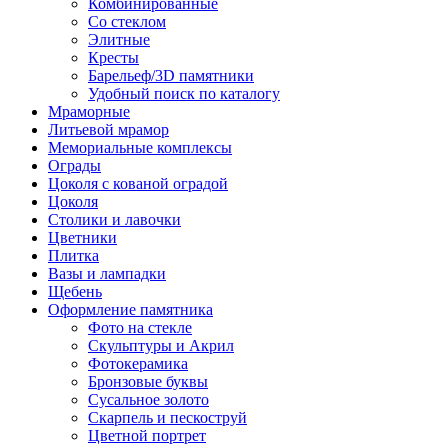
Комбинированные
Со стеклом
Элитные
Кресты
Барельеф/3D памятники
Удобный поиск по каталогу
Мраморные
Литьевой мрамор
Мемориальные комплексы
Ограды
Цоколя с кованой оградой
Цоколя
Столики и лавочки
Цветники
Плитка
Вазы и лампадки
Щебень
Оформление памятника
Фото на стекле
Скульптуры и Акрил
Фотокерамика
Бронзовые буквы
Сусальное золото
Скарпель и пескоструй
Цветной портрет