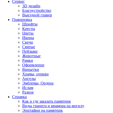
Сервис
3D дизайн
Благоустройство
Выездной гравер
Гравировка
Шрифты
Кресты
Цветы
Иконы
Свечи
Святые
Пейзажи
Животные
Рамки
Оформление
Виньетки
Храмы, церкви
Ангелы
Эмблемы, Ордена
Ислам
Разное
Справка
Как и где заказать памятник
Виды гранита и мрамора на могилу
Эпитафии на памятник