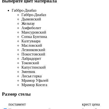
Выберите цвет материала
Габбро-Диабаз
Габбро-Диабаз
Дымовский
Жельтау
Амфиболит
Мансуровский
Сопка Бунтина
Калгуваара
Масловский
Лезниковский
Покостовский
Лабрадорит
Токовский
Капустинский
Змеевик
Лисья горка
Мрамор Уфалей
Мрамор Коелга
Размер стелы
постамент
крест
цена