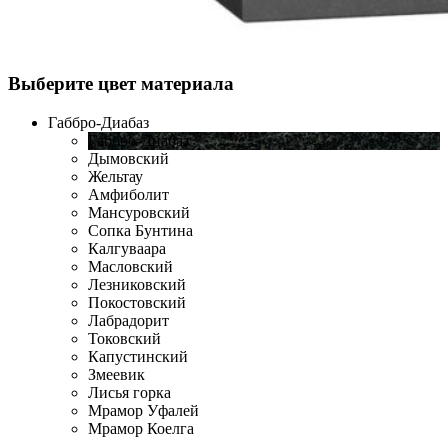
Выберите цвет материала
Габбро-Диабаз
Габбро-Диабаз
Дымовский
Жельтау
Амфиболит
Мансуровский
Сопка Бунтина
Калгуваара
Масловский
Лезниковский
Покостовский
Лабрадорит
Токовский
Капустинский
Змеевик
Лисья горка
Мрамор Уфалей
Мрамор Коелга