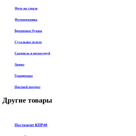
Фото на стекле
Фотокерамика
Бронзовые буквы
Сусальное золото
Скарпель и пескоструй
Акрил
Гравировка
Цветной портрет
Другие товары
Постамент КПР40