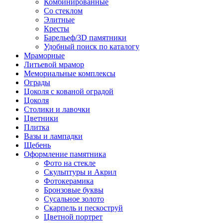
Комбинированные
Со стеклом
Элитные
Кресты
Барельеф/3D памятники
Удобный поиск по каталогу
Мраморные
Литьевой мрамор
Мемориальные комплексы
Ограды
Цоколя с кованой оградой
Цоколя
Столики и лавочки
Цветники
Плитка
Вазы и лампадки
Щебень
Оформление памятника
Фото на стекле
Скульптуры и Акрил
Фотокерамика
Бронзовые буквы
Сусальное золото
Скарпель и пескоструй
Цветной портрет