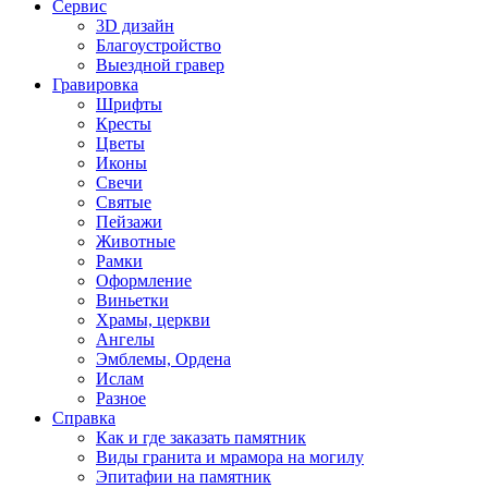
Сервис
3D дизайн
Благоустройство
Выездной гравер
Гравировка
Шрифты
Кресты
Цветы
Иконы
Свечи
Святые
Пейзажи
Животные
Рамки
Оформление
Виньетки
Храмы, церкви
Ангелы
Эмблемы, Ордена
Ислам
Разное
Справка
Как и где заказать памятник
Виды гранита и мрамора на могилу
Эпитафии на памятник