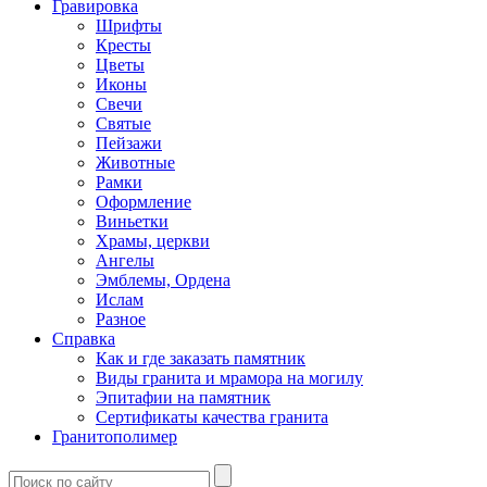
Гравировка
Шрифты
Кресты
Цветы
Иконы
Свечи
Святые
Пейзажи
Животные
Рамки
Оформление
Виньетки
Храмы, церкви
Ангелы
Эмблемы, Ордена
Ислам
Разное
Справка
Как и где заказать памятник
Виды гранита и мрамора на могилу
Эпитафии на памятник
Сертификаты качества гранита
Гранитополимер