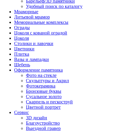
Барельеф/3D памятники
Удобный поиск по каталогу
Мраморные
Литьевой мрамор
Мемориальные комплексы
Ограды
Цоколя с кованой оградой
Цоколя
Столики и лавочки
Цветники
Плитка
Вазы и лампадки
Щебень
Оформление памятника
Фото на стекле
Скульптуры и Акрил
Фотокерамика
Бронзовые буквы
Сусальное золото
Скарпель и пескоструй
Цветной портрет
Сервис
3D дизайн
Благоустройство
Выездной гравер